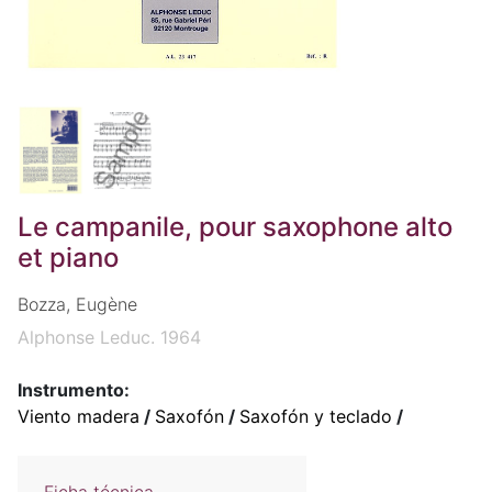
Le campanile, pour saxophone alto
et piano
Bozza, Eugène
Alphonse Leduc. 1964
Instrumento:
Viento madera
/
Saxofón
/
Saxofón y teclado
/