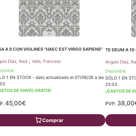
SA A 9 CON VIOLINES "HAEC EST VIRGO SAPIENS"
TE DEUM A 10
;
ulo Díaz, Raúl
Valls, Francesc
Angulo Díaz, R
ponible
Disponible
O 1 EN STOCK - dato actualizado el 07/08/26 a las
SÓLO 1 EN STOC
:03
23:03
ASTOS DE ENVÍO GRATIS!
¡GASTOS DE E
45,00€
38,00
P.
PVP.
Comprar