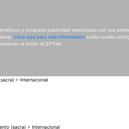
ES
ES
REVISTAS
CDS Y
MATERIAL
analíticos y mostrarle publicidad relacionada con sus prefer
DVDS
COMPLEMENTARIO
tados).
Clica aquí para más información.
Usted puede configu
pulsando el botón ACEPTAR.
(sacra)
>
Internacional
ento (sacra)
>
Internacional