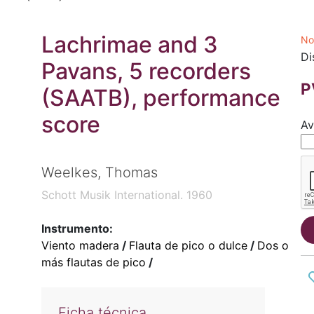
Lachrimae and 3
No
Di
Pavans, 5 recorders
P
(SAATB), performance
score
Av
Weelkes, Thomas
Schott Musik International. 1960
Instrumento:
Viento madera
/
Flauta de pico o dulce
/
Dos o
más flautas de pico
/
Ficha técnica