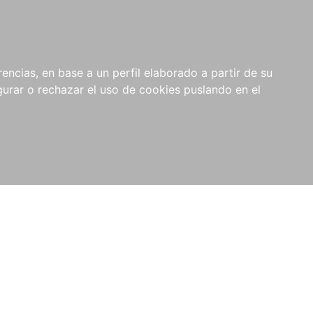
0
NOVEDADES
NOTICIAS
COMPRAS
encias, en base a un perfil elaborado a partir de su
INSTITUCIONALES
rar o rechazar el uso de cookies puslando en el