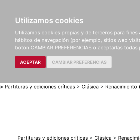
Utilizamos cookies
LIBROS
MÉTODOS Y
PARTITURAS Y EDICION
Utilizamos cookies propias y de terceros para fines 
EJERCICIOS
CRÍTICAS
hábitos de navegación (por ejemplo, sitios web visi
botón CAMBIAR PREFERENCIAS o aceptarlas todas 
ACEPTAR
CAMBIAR PREFERENCIAS
>
Partituras y ediciones críticas
>
Clásica
>
Renacimiento 
Partituras y ediciones críticas
>
Clásica
>
Renacimi