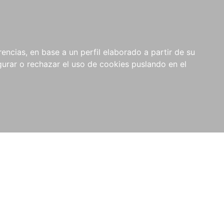
0
NOVEDADES
NOTICIAS
COMPRAS
encias, en base a un perfil elaborado a partir de su
INSTITUCIONALES
rar o rechazar el uso de cookies puslando en el