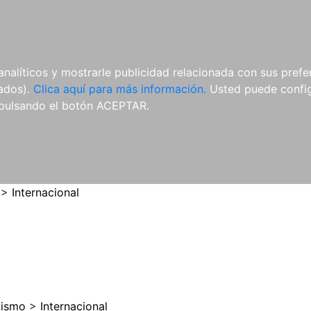
ES
ES
REVISTAS
CDS Y
MATERIAL
analíticos y mostrarle publicidad relacionada con sus prefer
DVDS
COMPLEMENTARIO
tados).
Clica aquí para más información.
Usted puede configu
pulsando el botón ACEPTAR.
>
Internacional
cismo
>
Internacional