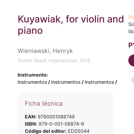
Kuyawiak, for violin and
Di
Si
piano
li
P
Wieniawski, Henryk
Schott Musik International. 1978
Instrumento:
Instrumentos
/
Instrumentos
/
Instrumentos
/
Ficha técnica
EAN:
9790001088749
ISBN:
979-0-001-08874-9
Código del editor:
ED05044