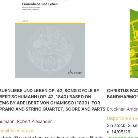
AUENLIEBE UND LEBEN OP. 42, SONG CYCLE BY
CHRISTUS FAC
BERT SCHUMANN (OP. 42, 1840) BASED ON
BAND/HARMON
EMS BY ADELBERT VON CHAMISSO (1830), FOR
PRANO AND STRING QUARTET, SCORE AND PARTS
Bruckner, Anto
Disponible en 
umann, Robert Alexander
Sin stock. Si se
ponible en breve
el 14/08/26
 stock. Si se pide hoy, se estima recibir en la librería