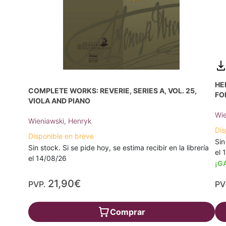
HE
COMPLETE WORKS: REVERIE, SERIES A, VOL. 25,
FO
VIOLA AND PIANO
Wie
Wieniawski, Henryk
Dis
Disponible en breve
Sin
Sin stock. Si se pide hoy, se estima recibir en la librería
el 
el 14/08/26
¡G
21,90€
PVP.
PV
Comprar