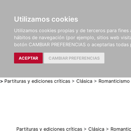
Utilizamos cookies
LIBROS
MÉTODOS Y
PARTITURAS Y EDICION
Utilizamos cookies propias y de terceros para fines 
EJERCICIOS
CRÍTICAS
hábitos de navegación (por ejemplo, sitios web visi
botón CAMBIAR PREFERENCIAS o aceptarlas todas 
ACEPTAR
CAMBIAR PREFERENCIAS
>
Partituras y ediciones críticas
>
Clásica
>
Romanticismo
Partituras y ediciones críticas
>
Clásica
>
Romanti