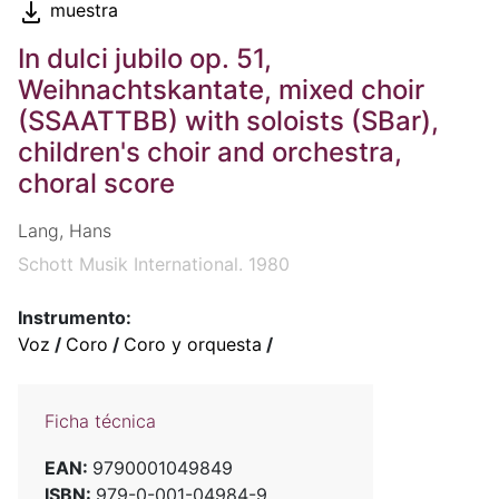
muestra
In dulci jubilo op. 51,
Weihnachtskantate, mixed choir
(SSAATTBB) with soloists (SBar),
children's choir and orchestra,
choral score
Lang, Hans
Schott Musik International. 1980
Instrumento:
Voz
/
Coro
/
Coro y orquesta
/
Ficha técnica
EAN:
9790001049849
ISBN:
979-0-001-04984-9