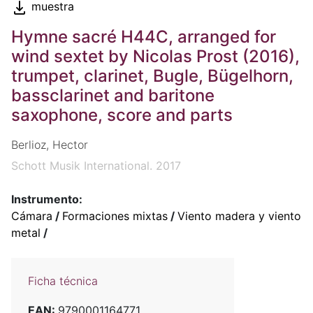
muestra
Hymne sacré H44C, arranged for
wind sextet by Nicolas Prost (2016),
trumpet, clarinet, Bugle, Bügelhorn,
bassclarinet and baritone
saxophone, score and parts
Berlioz, Hector
Schott Musik International. 2017
Instrumento:
Cámara
/
Formaciones mixtas
/
Viento madera y viento
metal
/
Ficha técnica
EAN:
9790001164771