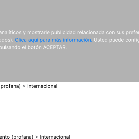
ES
ES
REVISTAS
CDS Y
MATERIAL
analíticos y mostrarle publicidad relacionada con sus prefer
DVDS
COMPLEMENTARIO
tados).
Clica aquí para más información.
Usted puede configu
pulsando el botón ACEPTAR.
(profana)
>
Internacional
ento (profana)
>
Internacional