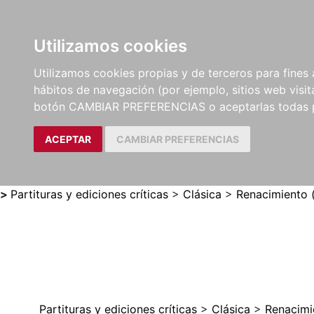
Utilizamos cookies
LIBROS
MÉTODOS Y
PARTITURAS Y EDICION
Utilizamos cookies propias y de terceros para fines 
EJERCICIOS
CRÍTICAS
hábitos de navegación (por ejemplo, sitios web visi
botón CAMBIAR PREFERENCIAS o aceptarlas todas 
ACEPTAR
CAMBIAR PREFERENCIAS
>
Partituras y ediciones críticas
>
Clásica
>
Renacimiento 
Partituras y ediciones críticas
>
Clásica
>
Renacimi