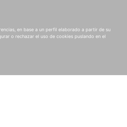
0
NOVEDADES
NOTICIAS
COMPRAS
encias, en base a un perfil elaborado a partir de su
INSTITUCIONALES
rar o rechazar el uso de cookies puslando en el