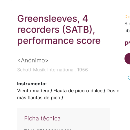
Greensleeves, 4
Di
Si
recorders (SATB),
li
performance score
P
<Anónimo>
Schott Musik International. 1956
Instrumento:
Viento madera
/
Flauta de pico o dulce
/
Dos o
más flautas de pico
/
Ficha técnica