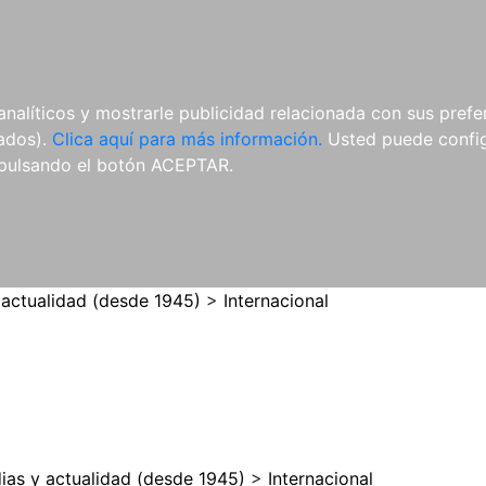
ES
ES
REVISTAS
CDS Y
MATERIAL
analíticos y mostrarle publicidad relacionada con sus prefer
DVDS
COMPLEMENTARIO
tados).
Clica aquí para más información.
Usted puede configu
pulsando el botón ACEPTAR.
 actualidad (desde 1945)
>
Internacional
ias y actualidad (desde 1945)
>
Internacional