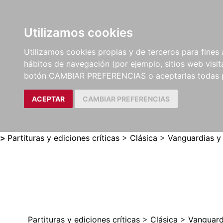
Utilizamos cookies
LIBROS
MÉTODOS Y
PARTITURAS Y EDICION
Utilizamos cookies propias y de terceros para fines 
EJERCICIOS
CRÍTICAS
hábitos de navegación (por ejemplo, sitios web visi
botón CAMBIAR PREFERENCIAS o aceptarlas todas 
ACEPTAR
CAMBIAR PREFERENCIAS
>
Partituras y ediciones críticas
>
Clásica
>
Vanguardias y
Partituras y ediciones críticas
>
Clásica
>
Vanguard