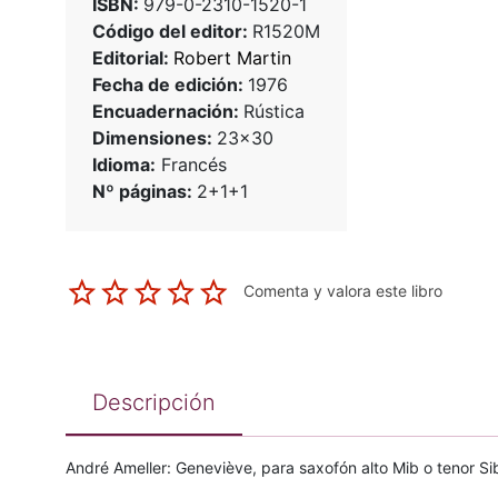
ISBN:
979-0-2310-1520-1
Código del editor:
R1520M
Editorial:
Robert Martin
Fecha de edición:
1976
Encuadernación:
Rústica
Dimensiones:
23x30
Idioma:
Francés
Nº páginas:
2+1+1
Comenta y valora este libro
Descripción
André Ameller: Geneviève, para saxofón alto Mib o tenor Si