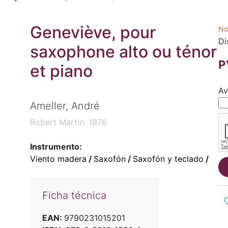
Geneviève, pour
No
Di
saxophone alto ou ténor
P
et piano
Av
Ameller, André
Robert Martin. 1976
Instrumento:
Viento madera
/
Saxofón
/
Saxofón y teclado
/
Ficha técnica
EAN:
9790231015201