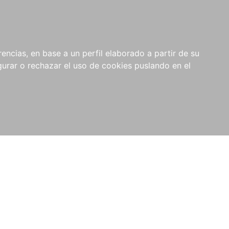
0
NOVEDADES
NOTICIAS
COMPRAS
encias, en base a un perfil elaborado a partir de su
INSTITUCIONALES
rar o rechazar el uso de cookies puslando en el