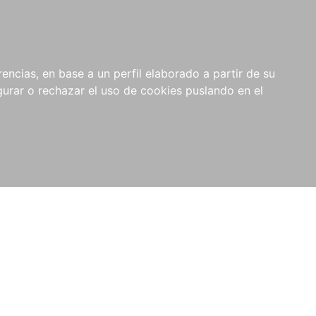
0
NOVEDADES
NOTICIAS
COMPRAS
encias, en base a un perfil elaborado a partir de su
INSTITUCIONALES
rar o rechazar el uso de cookies puslando en el