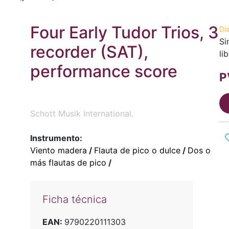
Four Early Tudor Trios, 3
Di
Si
recorder (SAT),
li
performance score
P
Schott Musik International.
Instrumento:
Viento madera
/
Flauta de pico o dulce
/
Dos o
más flautas de pico
/
Ficha técnica
EAN:
9790220111303