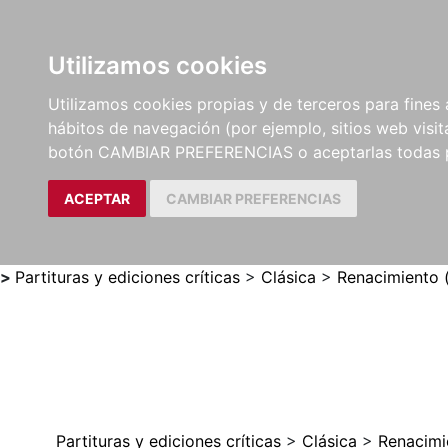
Utilizamos cookies
LIBROS
MÉTODOS Y
PARTITURAS Y EDICION
Utilizamos cookies propias y de terceros para fines 
EJERCICIOS
CRÍTICAS
hábitos de navegación (por ejemplo, sitios web visi
botón CAMBIAR PREFERENCIAS o aceptarlas todas 
ACEPTAR
CAMBIAR PREFERENCIAS
>
Partituras y ediciones críticas
>
Clásica
>
Renacimiento 
Partituras y ediciones críticas
>
Clásica
>
Renacimi