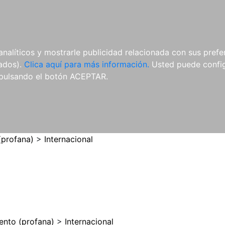
ES
ES
REVISTAS
CDS Y
MATERIAL
analíticos y mostrarle publicidad relacionada con sus prefer
DVDS
COMPLEMENTARIO
tados).
Clica aquí para más información.
Usted puede configu
pulsando el botón ACEPTAR.
(profana)
>
Internacional
ento (profana)
>
Internacional