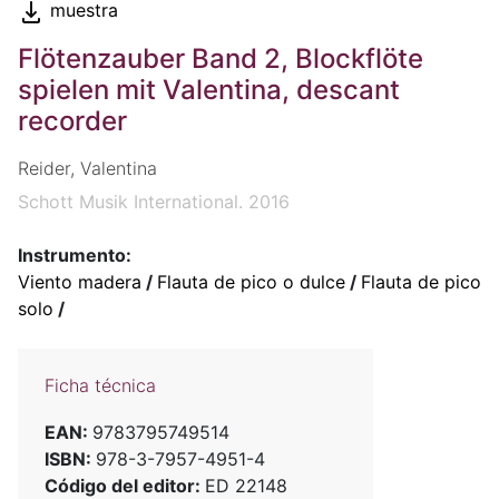
muestra
Flötenzauber Band 2, Blockflöte
spielen mit Valentina, descant
recorder
Reider, Valentina
Schott Musik International. 2016
Instrumento:
Viento madera
/
Flauta de pico o dulce
/
Flauta de pico
solo
/
Ficha técnica
EAN:
9783795749514
ISBN:
978-3-7957-4951-4
Código del editor:
ED 22148