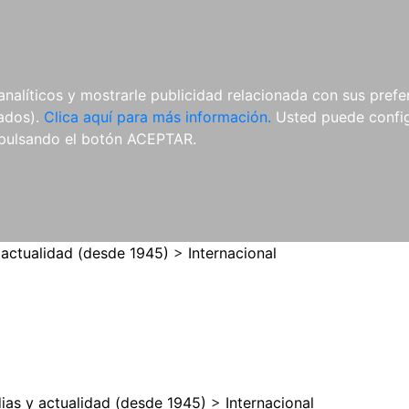
ES
ES
REVISTAS
CDS Y
MATERIAL
analíticos y mostrarle publicidad relacionada con sus prefer
DVDS
COMPLEMENTARIO
tados).
Clica aquí para más información.
Usted puede configu
pulsando el botón ACEPTAR.
 actualidad (desde 1945)
>
Internacional
ias y actualidad (desde 1945)
>
Internacional