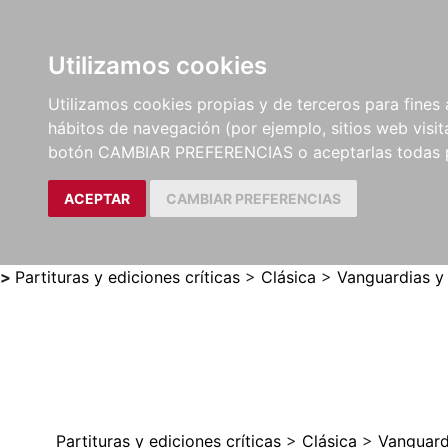
Utilizamos cookies
LIBROS
MÉTODOS Y
PARTITURAS Y EDICION
Utilizamos cookies propias y de terceros para fines 
EJERCICIOS
CRÍTICAS
hábitos de navegación (por ejemplo, sitios web visi
botón CAMBIAR PREFERENCIAS o aceptarlas todas 
ACEPTAR
CAMBIAR PREFERENCIAS
>
Partituras y ediciones críticas
>
Clásica
>
Vanguardias y
Partituras y ediciones críticas
>
Clásica
>
Vanguard