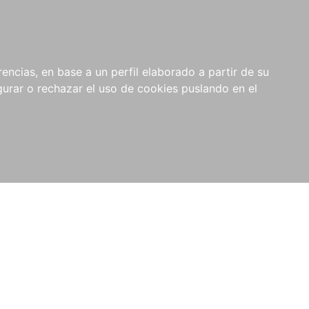
0
NOVEDADES
NOTICIAS
COMPRAS
encias, en base a un perfil elaborado a partir de su
INSTITUCIONALES
rar o rechazar el uso de cookies puslando en el