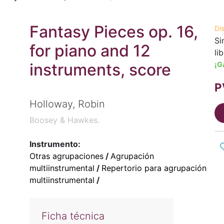
Fantasy Pieces op. 16,
Di
Si
for piano and 12
li
instruments, score
¡G
P
Holloway, Robin
Boosey & Hawkes.
Instrumento:
Otras agrupaciones
/
Agrupación
multiinstrumental
/
Repertorio para agrupación
multiinstrumental
/
Ficha técnica