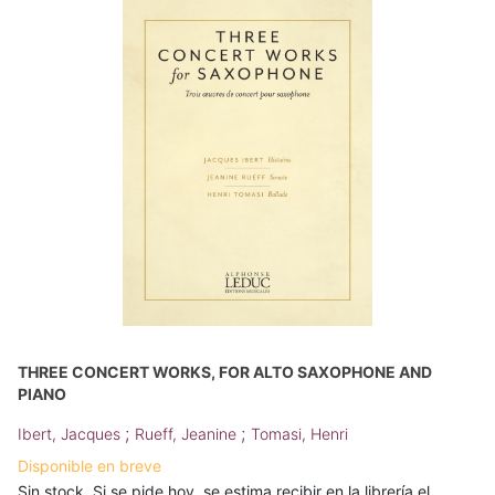
THREE CONCERT WORKS, FOR ALTO SAXOPHONE AND
PIANO
;
;
Ibert, Jacques
Rueff, Jeanine
Tomasi, Henri
Disponible en breve
Sin stock. Si se pide hoy, se estima recibir en la librería el