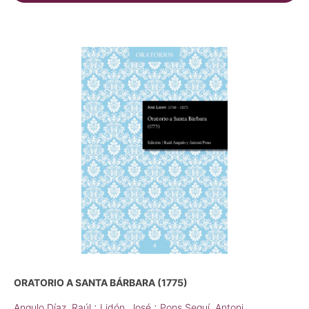
ORATORIO A SANTA BÁRBARA (1775)
;
;
Angulo Díaz, Raúl
Lidón, José
Pons Seguí, Antoni