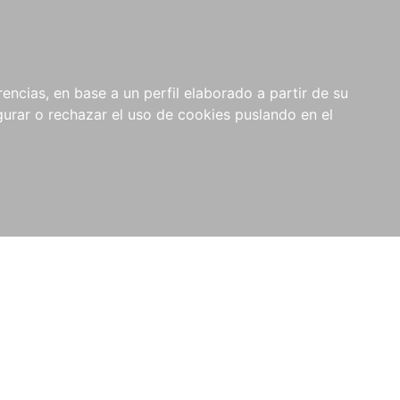
0
NOVEDADES
NOTICIAS
COMPRAS
encias, en base a un perfil elaborado a partir de su
INSTITUCIONALES
rar o rechazar el uso de cookies puslando en el