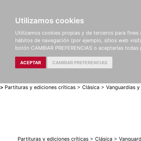
Utilizamos cookies
LIBROS
MÉTODOS Y
PARTITURAS Y EDICION
Utilizamos cookies propias y de terceros para fines 
EJERCICIOS
CRÍTICAS
hábitos de navegación (por ejemplo, sitios web visi
botón CAMBIAR PREFERENCIAS o aceptarlas todas 
ACEPTAR
CAMBIAR PREFERENCIAS
>
Partituras y ediciones críticas
>
Clásica
>
Vanguardias y
Partituras y ediciones críticas
>
Clásica
>
Vanguard