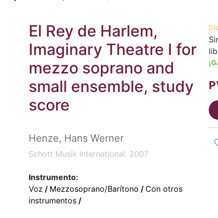
El Rey de Harlem,
Di
Si
Imaginary Theatre I for
li
mezzo soprano and
¡G
small ensemble, study
P
score
Henze, Hans Werner
Schott Musik International. 2007
Instrumento:
Voz
/
Mezzosoprano/Barítono
/
Con otros
instrumentos
/