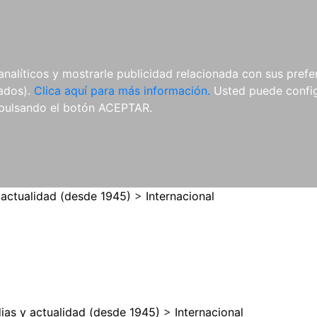
ES
ES
REVISTAS
CDS Y
MATERIAL
analíticos y mostrarle publicidad relacionada con sus prefer
DVDS
COMPLEMENTARIO
tados).
Clica aquí para más información.
Usted puede configu
pulsando el botón ACEPTAR.
 actualidad (desde 1945)
>
Internacional
ias y actualidad (desde 1945)
>
Internacional