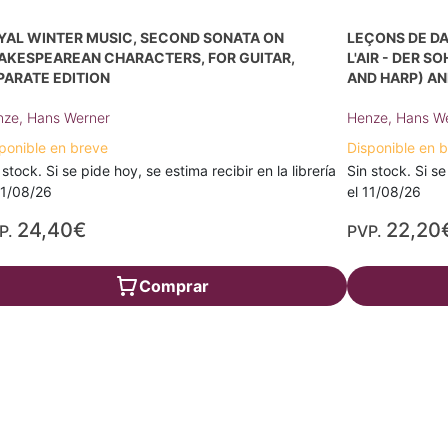
YAL WINTER MUSIC, SECOND SONATA ON
LEÇONS DE DA
AKESPEAREAN CHARACTERS, FOR GUITAR,
L'AIR - DER S
PARATE EDITION
AND HARP) AN
ze, Hans Werner
Henze, Hans W
ponible en breve
Disponible en 
 stock. Si se pide hoy, se estima recibir en la librería
Sin stock. Si se
11/08/26
el 11/08/26
24,40€
22,20
P.
PVP.
Comprar