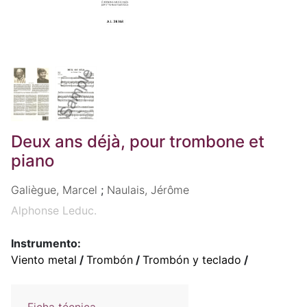
Deux ans déjà, pour trombone et
piano
Galiègue, Marcel
;
Naulais, Jérôme
Alphonse Leduc.
Instrumento:
Viento metal
/
Trombón
/
Trombón y teclado
/