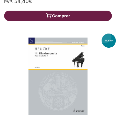
54,40€
PVP.
Comprar