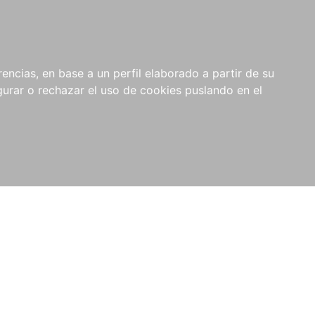
0
NOVEDADES
NOTICIAS
COMPRAS
encias, en base a un perfil elaborado a partir de su
INSTITUCIONALES
rar o rechazar el uso de cookies puslando en el