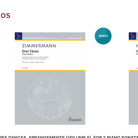
dos
REE DANCES, ARRANGEMENTS (VOLUME II), FOR 2
PIANO SONATA 