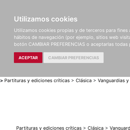
Utilizamos cookies
LIBROS
MÉTODOS Y
PARTITURAS Y EDICION
Utilizamos cookies propias y de terceros para fines 
EJERCICIOS
CRÍTICAS
hábitos de navegación (por ejemplo, sitios web visi
botón CAMBIAR PREFERENCIAS o aceptarlas todas 
ACEPTAR
CAMBIAR PREFERENCIAS
>
Partituras y ediciones críticas
>
Clásica
>
Vanguardias y
Partituras y ediciones críticas
>
Clásica
>
Vanguard