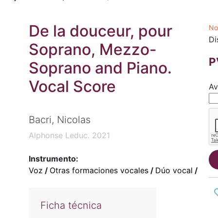
De la douceur, pour
No
Di
Soprano, Mezzo-
P
Soprano and Piano.
Vocal Score
Av
Bacri, Nicolas
Alphonse Leduc. 2021
Instrumento:
Voz
/
Otras formaciones vocales
/
Dúo vocal
/
Ficha técnica