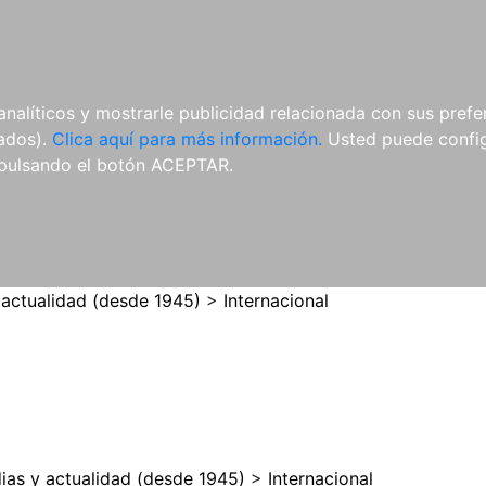
ES
ES
REVISTAS
CDS Y
MATERIAL
analíticos y mostrarle publicidad relacionada con sus prefer
DVDS
COMPLEMENTARIO
tados).
Clica aquí para más información.
Usted puede configu
pulsando el botón ACEPTAR.
 actualidad (desde 1945)
>
Internacional
ias y actualidad (desde 1945)
>
Internacional