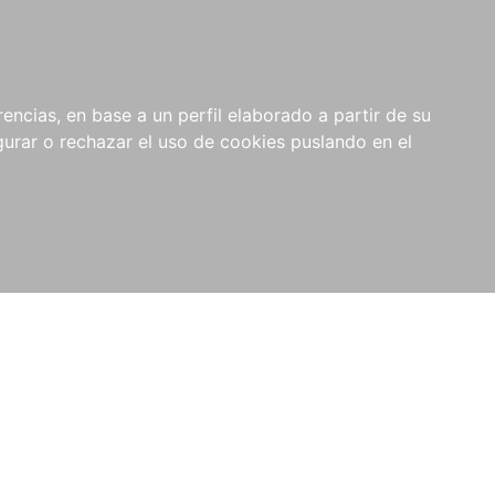
0
NOVEDADES
NOTICIAS
COMPRAS
encias, en base a un perfil elaborado a partir de su
INSTITUCIONALES
rar o rechazar el uso de cookies puslando en el