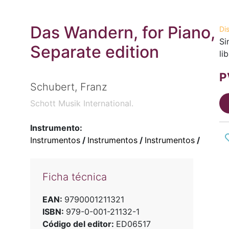
Das Wandern, for Piano,
Di
Si
Separate edition
li
P
Schubert, Franz
Schott Musik International.
Instrumento:
Instrumentos
/
Instrumentos
/
Instrumentos
/
Ficha técnica
EAN:
9790001211321
ISBN:
979-0-001-21132-1
Código del editor:
ED06517