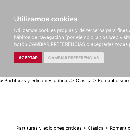
Utilizamos cookies
LIBROS
MÉTODOS Y
PARTITURAS Y EDICION
Utilizamos cookies propias y de terceros para fines 
EJERCICIOS
CRÍTICAS
hábitos de navegación (por ejemplo, sitios web visi
botón CAMBIAR PREFERENCIAS o aceptarlas todas 
ACEPTAR
CAMBIAR PREFERENCIAS
>
Partituras y ediciones críticas
>
Clásica
>
Romanticismo
Partituras y ediciones críticas
>
Clásica
>
Romanti