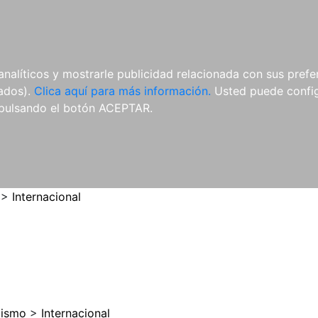
ES
ES
REVISTAS
CDS Y
MATERIAL
analíticos y mostrarle publicidad relacionada con sus prefer
DVDS
COMPLEMENTARIO
tados).
Clica aquí para más información.
Usted puede configu
pulsando el botón ACEPTAR.
>
Internacional
cismo
>
Internacional