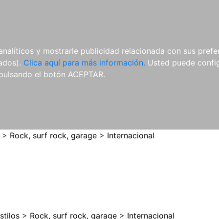
ES
ES
REVISTAS
CDS Y
MATERIAL
analíticos y mostrarle publicidad relacionada con sus prefer
DVDS
COMPLEMENTARIO
tados).
Clica aquí para más información.
Usted puede configu
pulsando el botón ACEPTAR.
>
Rock, surf rock, garage
>
Internacional
stilos
>
Rock, surf rock, garage
>
Internacional