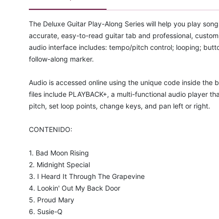
The Deluxe Guitar Play-Along Series will help you play song
accurate, easy-to-read guitar tab and professional, customi
audio interface includes: tempo/pitch control; looping; butto
follow-along marker.
Audio is accessed online using the unique code inside th
files include PLAYBACK+, a multi-functional audio player t
pitch, set loop points, change keys, and pan left or right.
CONTENIDO:
1. Bad Moon Rising
2. Midnight Special
3. I Heard It Through The Grapevine
4. Lookin' Out My Back Door
5. Proud Mary
6. Susie-Q