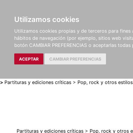
Utilizamos cookies
LIBROS
MÉTODOS Y
PARTITURAS Y EDICION
Utilizamos cookies propias y de terceros para fines 
EJERCICIOS
CRÍTICAS
hábitos de navegación (por ejemplo, sitios web visi
botón CAMBIAR PREFERENCIAS o aceptarlas todas 
ACEPTAR
CAMBIAR PREFERENCIAS
>
Partituras y ediciones críticas
>
Pop, rock y otros estilos
Partituras y ediciones críticas
>
Pop, rock y otros e