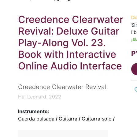
Creedence Clearwater
Di
Si
Revival: Deluxe Guitar
li
Play-Along Vol. 23.
¡G
Book with Interactive
P
Online Audio Interface
Creedence Clearwater Revival
Hal Leonard. 2022
Instrumento:
Cuerda pulsada
/
Guitarra
/
Guitarra solo
/