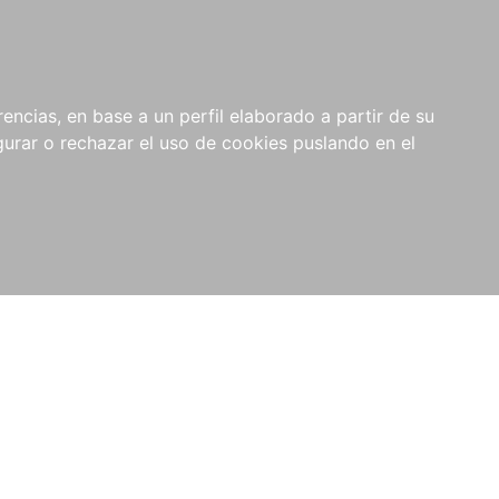
0
NOVEDADES
NOTICIAS
COMPRAS
encias, en base a un perfil elaborado a partir de su
INSTITUCIONALES
rar o rechazar el uso de cookies puslando en el