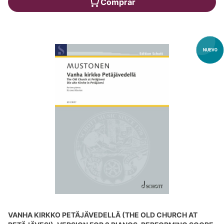
Comprar
VANHA KIRKKO PETÄJÄVEDELLÄ (THE OLD CHURCH AT