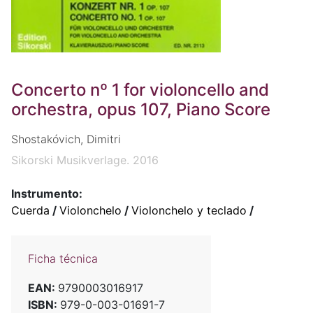
Concerto nº 1 for violoncello and
orchestra, opus 107, Piano Score
Shostakóvich, Dimitri
Sikorski Musikverlage. 2016
Instrumento:
Cuerda
/
Violonchelo
/
Violonchelo y teclado
/
Ficha técnica
EAN:
9790003016917
ISBN:
979-0-003-01691-7