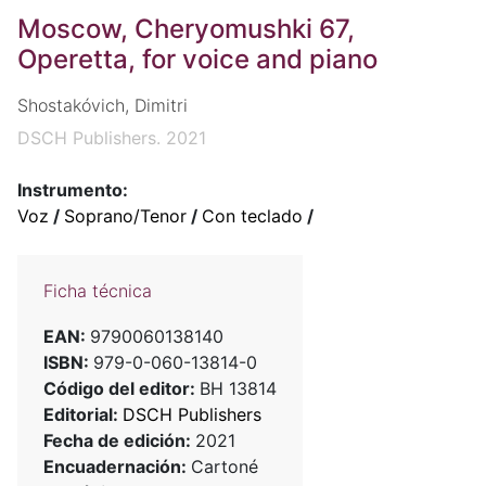
Moscow, Cheryomushki 67,
Operetta, for voice and piano
Shostakóvich, Dimitri
DSCH Publishers. 2021
Instrumento:
Voz
/
Soprano/Tenor
/
Con teclado
/
Ficha técnica
EAN:
9790060138140
ISBN:
979-0-060-13814-0
Código del editor:
BH 13814
Editorial:
DSCH Publishers
Fecha de edición:
2021
Encuadernación:
Cartoné