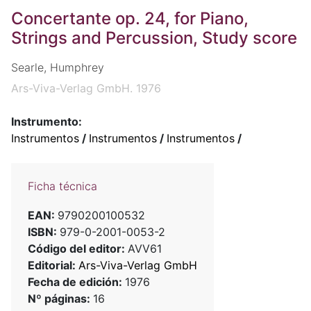
Concertante op. 24, for Piano,
Strings and Percussion, Study score
Searle, Humphrey
Ars-Viva-Verlag GmbH. 1976
Instrumento:
Instrumentos
/
Instrumentos
/
Instrumentos
/
Ficha técnica
EAN:
9790200100532
ISBN:
979-0-2001-0053-2
Código del editor:
AVV61
Editorial:
Ars-Viva-Verlag GmbH
Fecha de edición:
1976
Nº páginas:
16