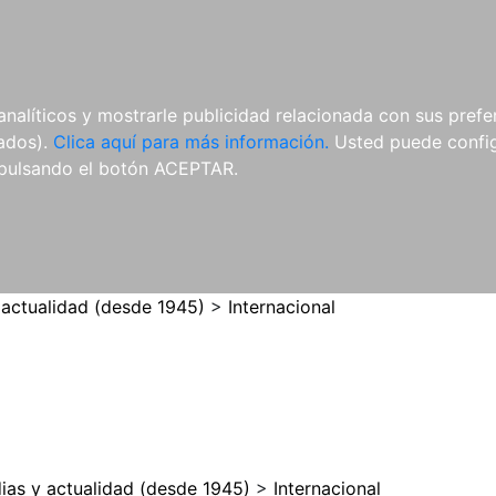
ES
ES
REVISTAS
CDS Y
MATERIAL
analíticos y mostrarle publicidad relacionada con sus prefer
DVDS
COMPLEMENTARIO
tados).
Clica aquí para más información.
Usted puede configu
pulsando el botón ACEPTAR.
 actualidad (desde 1945)
>
Internacional
ias y actualidad (desde 1945)
>
Internacional