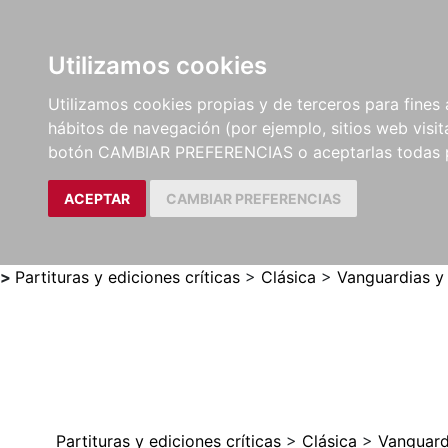
Utilizamos cookies
LIBROS
MÉTODOS Y
PARTITURAS Y EDICION
Utilizamos cookies propias y de terceros para fines 
EJERCICIOS
CRÍTICAS
hábitos de navegación (por ejemplo, sitios web visi
botón CAMBIAR PREFERENCIAS o aceptarlas todas 
ACEPTAR
CAMBIAR PREFERENCIAS
>
Partituras y ediciones críticas
>
Clásica
>
Vanguardias y
Partituras y ediciones críticas
>
Clásica
>
Vanguard