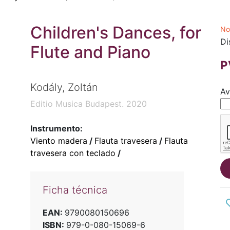
Children's Dances, for
No
Di
Flute and Piano
P
Kodály, Zoltán
Av
Editio Musica Budapest. 2020
Instrumento:
Viento madera
/
Flauta travesera
/
Flauta
travesera con teclado
/
Ficha técnica
EAN:
9790080150696
ISBN:
979-0-080-15069-6