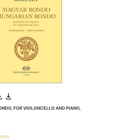
NDO, FOR VIOLONCELLO AND PIANO,
breve