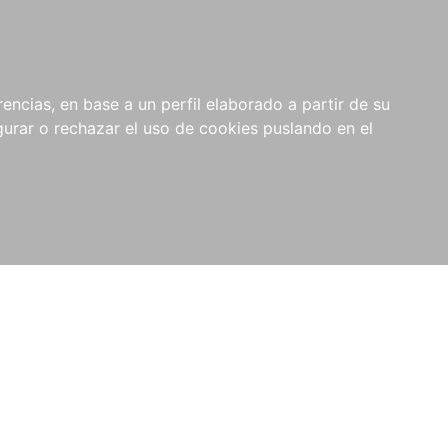
0
NOVEDADES
NOTICIAS
COMPRAS
encias, en base a un perfil elaborado a partir de su
INSTITUCIONALES
rar o rechazar el uso de cookies puslando en el