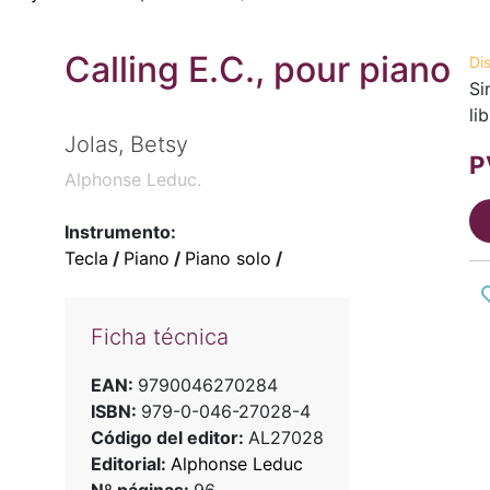
Calling E.C., pour piano
Di
Si
li
Jolas, Betsy
P
Alphonse Leduc.
Instrumento:
Tecla
/
Piano
/
Piano solo
/
Ficha técnica
EAN:
9790046270284
ISBN:
979-0-046-27028-4
Código del editor:
AL27028
Editorial:
Alphonse Leduc