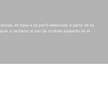
0
NOVEDADES
NOTICIAS
COMPRAS
encias, en base a un perfil elaborado a partir de su
INSTITUCIONALES
rar o rechazar el uso de cookies puslando en el