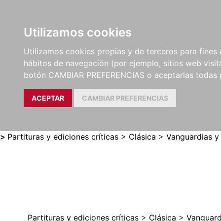
Utilizamos cookies
LIBROS
MÉTODOS Y
PARTITURAS Y EDICION
Utilizamos cookies propias y de terceros para fines 
EJERCICIOS
CRÍTICAS
hábitos de navegación (por ejemplo, sitios web visi
botón CAMBIAR PREFERENCIAS o aceptarlas todas 
ACEPTAR
CAMBIAR PREFERENCIAS
>
Partituras y ediciones críticas
>
Clásica
>
Vanguardias y
Partituras y ediciones críticas
>
Clásica
>
Vanguard