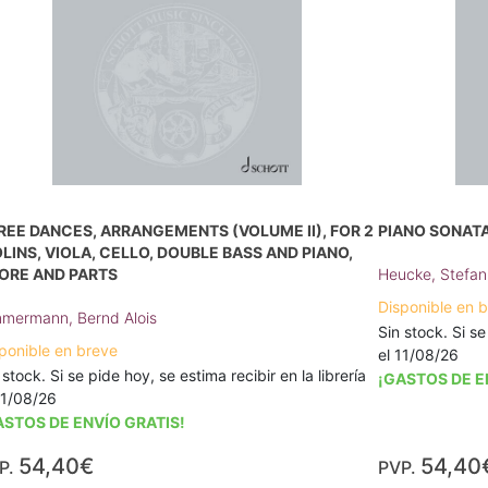
REE DANCES, ARRANGEMENTS (VOLUME II), FOR 2
PIANO SONATA 
OLINS, VIOLA, CELLO, DOUBLE BASS AND PIANO,
ORE AND PARTS
Heucke, Stefan
Disponible en 
mermann, Bernd Alois
Sin stock. Si se
ponible en breve
el 11/08/26
 stock. Si se pide hoy, se estima recibir en la librería
¡GASTOS DE E
11/08/26
ASTOS DE ENVÍO GRATIS!
54,40€
54,40
P.
PVP.