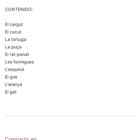
CONTENIDO:
El cargol
El cucut
La tortuga
La puça
El rat-penat
Les formigues
L'esquirol
El gos
L'aranya
El gat
Compartir en: