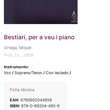
Bestiari, per a veu i piano
Ortega, Miquel
Tritó, S.L.. 2008
Instrumento:
Voz
/
Soprano/Tenor
/
Con teclado
/
Ficha técnica
EAN:
9790692044956
ISBN:
979-0-69204-495-6