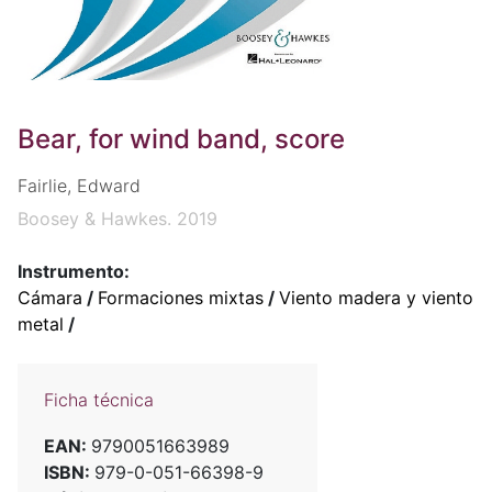
Bear, for wind band, score
Fairlie, Edward
Boosey & Hawkes. 2019
Instrumento:
Cámara
/
Formaciones mixtas
/
Viento madera y viento
metal
/
Ficha técnica
EAN:
9790051663989
ISBN:
979-0-051-66398-9