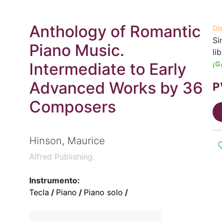
Anthology of Romantic
Di
Si
Piano Music.
li
Intermediate to Early
¡G
Advanced Works by 36
P
Composers
Hinson, Maurice
Alfred Publishing.
Instrumento:
Tecla
/
Piano
/
Piano solo
/