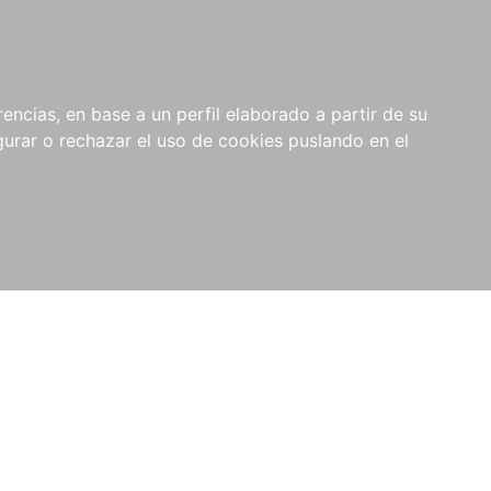
0
NOVEDADES
NOTICIAS
COMPRAS
encias, en base a un perfil elaborado a partir de su
INSTITUCIONALES
rar o rechazar el uso de cookies puslando en el