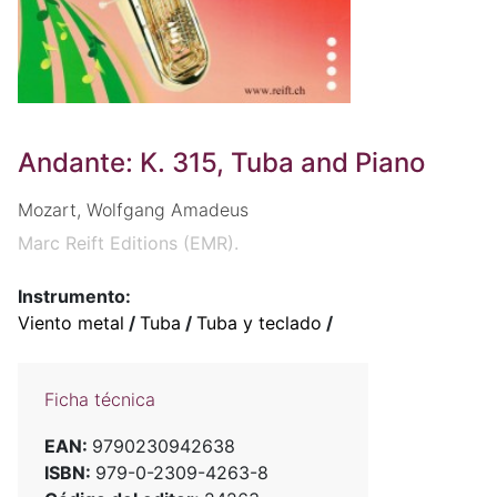
Andante: K. 315, Tuba and Piano
Mozart, Wolfgang Amadeus
Marc Reift Editions (EMR).
Instrumento:
Viento metal
/
Tuba
/
Tuba y teclado
/
Ficha técnica
EAN:
9790230942638
ISBN:
979-0-2309-4263-8