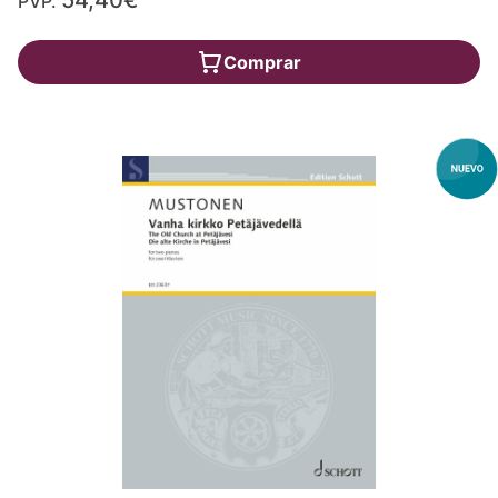
54,40€
PVP.
Comprar