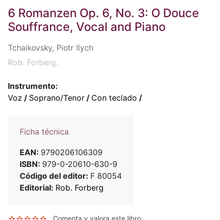
6 Romanzen Op. 6, No. 3: O Douce
Souffrance, Vocal and Piano
Tchaikovsky, Piotr Ilych
Rob. Forberg.
Instrumento:
Voz
/
Soprano/Tenor
/
Con teclado
/
Ficha técnica
EAN:
9790206106309
ISBN:
979-0-20610-630-9
Código del editor:
F 80054
Editorial:
Rob. Forberg
Comenta y valora este libro