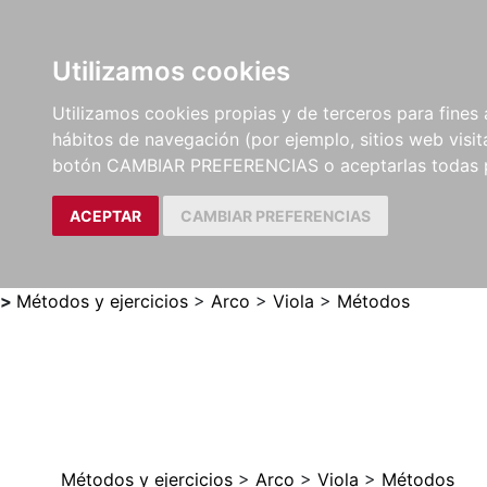
Utilizamos cookies
LIBROS
MÉTODOS Y
PARTITURAS Y EDICION
Utilizamos cookies propias y de terceros para fines 
EJERCICIOS
CRÍTICAS
hábitos de navegación (por ejemplo, sitios web visi
botón CAMBIAR PREFERENCIAS o aceptarlas todas 
ACEPTAR
CAMBIAR PREFERENCIAS
>
Métodos y ejercicios
>
Arco
>
Viola
>
Métodos
Métodos y ejercicios
>
Arco
>
Viola
>
Métodos