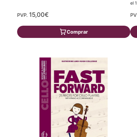
el 
15,00€
PVP.
PV
Comprar