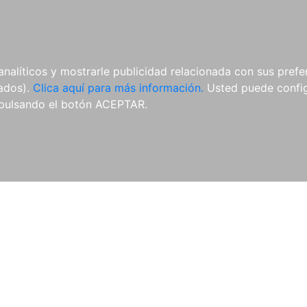
ES
ES
REVISTAS
CDS Y
MATERIAL
analíticos y mostrarle publicidad relacionada con sus prefer
DVDS
COMPLEMENTARIO
tados).
Clica aquí para más información.
Usted puede configu
pulsando el botón ACEPTAR.