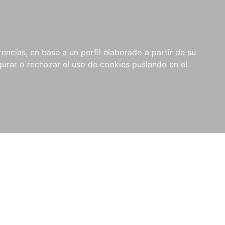
0
NOVEDADES
NOTICIAS
COMPRAS
encias, en base a un perfil elaborado a partir de su
INSTITUCIONALES
rar o rechazar el uso de cookies puslando en el