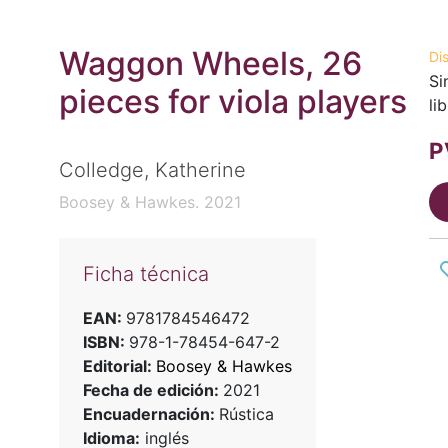
Waggon Wheels, 26
Di
Si
pieces for viola players
li
P
Colledge, Katherine
Boosey & Hawkes. 2021
Ficha técnica
EAN:
9781784546472
ISBN:
978-1-78454-647-2
Editorial:
Boosey & Hawkes
Fecha de edición:
2021
Encuadernación:
Rústica
Idioma:
inglés