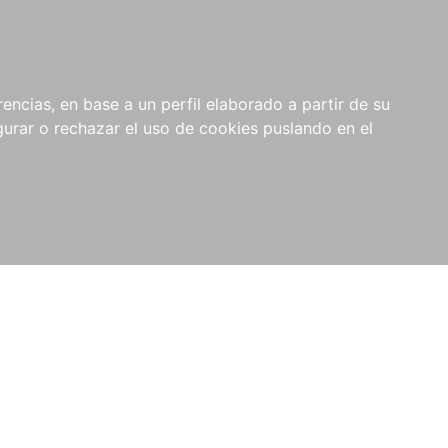
0
NOVEDADES
NOTICIAS
COMPRAS
encias, en base a un perfil elaborado a partir de su
INSTITUCIONALES
rar o rechazar el uso de cookies puslando en el