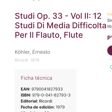
Studi Op. 33 - Vol II: 12
Di
Si
Studi Di Media Difficolta
li
Per Il Flauto, Flute
P
Köhler, Ernesto
Ricordi. 1979
Ficha técnica
EAN:
9790041827933
ISBN:
979-0-041-82793-3
Editorial:
Ricordi
Fecha de edición:
1979