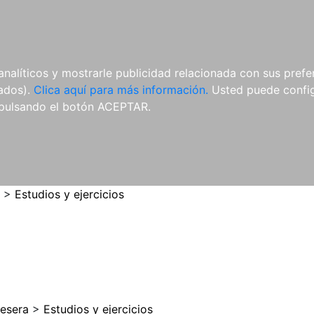
ES
ES
REVISTAS
CDS Y
MATERIAL
analíticos y mostrarle publicidad relacionada con sus prefer
DVDS
COMPLEMENTARIO
tados).
Clica aquí para más información.
Usted puede configu
pulsando el botón ACEPTAR.
>
Estudios y ejercicios
vesera
>
Estudios y ejercicios