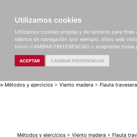
Utilizamos cookies
LIBROS
MÉTODOS Y
PARTITURAS Y EDICION
Utilizamos cookies propias y de terceros para fines 
EJERCICIOS
CRÍTICAS
hábitos de navegación (por ejemplo, sitios web visi
botón CAMBIAR PREFERENCIAS o aceptarlas todas 
ACEPTAR
CAMBIAR PREFERENCIAS
>
Métodos y ejercicios
>
Viento madera
>
Flauta travesera
Métodos y ejercicios
>
Viento madera
>
Flauta tra