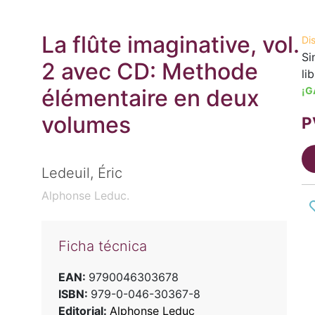
La flûte imaginative, vol.
Di
Si
2 avec CD: Methode
li
élémentaire en deux
¡G
volumes
P
Ledeuil, Éric
Alphonse Leduc.
Ficha técnica
EAN:
9790046303678
ISBN:
979-0-046-30367-8
Editorial:
Alphonse Leduc