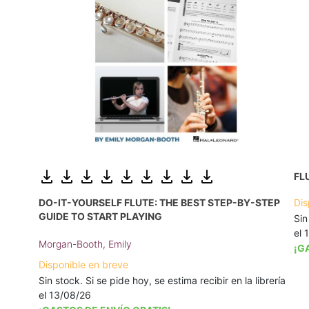
FL
DO-IT-YOURSELF FLUTE: THE BEST STEP-BY-STEP
Dis
GUIDE TO START PLAYING
Sin
el 
Morgan-Booth, Emily
¡G
Disponible en breve
Sin stock. Si se pide hoy, se estima recibir en la librería
el 13/08/26