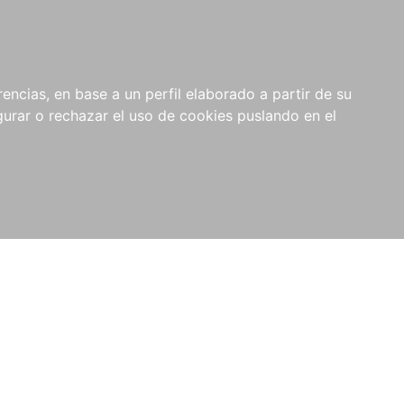
0
NOVEDADES
NOTICIAS
COMPRAS
encias, en base a un perfil elaborado a partir de su
INSTITUCIONALES
rar o rechazar el uso de cookies puslando en el