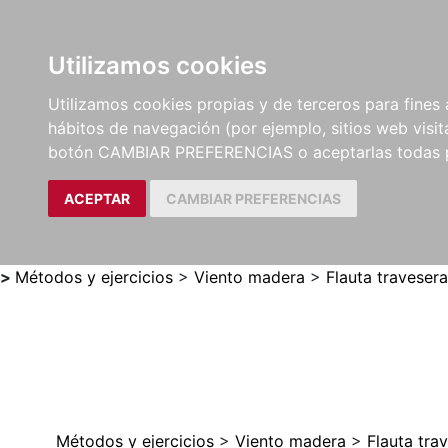
Utilizamos cookies
LIBROS
MÉTODOS Y
PARTITURAS Y EDICION
Utilizamos cookies propias y de terceros para fines 
EJERCICIOS
CRÍTICAS
hábitos de navegación (por ejemplo, sitios web visi
botón CAMBIAR PREFERENCIAS o aceptarlas todas 
ACEPTAR
CAMBIAR PREFERENCIAS
>
Métodos y ejercicios
>
Viento madera
>
Flauta travesera
Métodos y ejercicios
>
Viento madera
>
Flauta tra