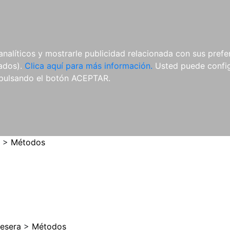
ES
ES
REVISTAS
CDS Y
MATERIAL
analíticos y mostrarle publicidad relacionada con sus prefer
DVDS
COMPLEMENTARIO
tados).
Clica aquí para más información.
Usted puede configu
pulsando el botón ACEPTAR.
>
Métodos
vesera
>
Métodos