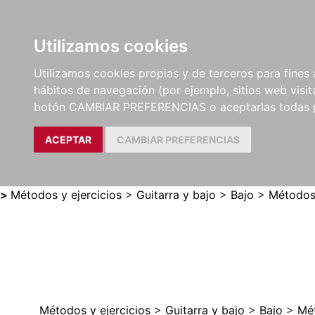
Utilizamos cookies
LIBROS
MÉTODOS Y
PARTITURAS Y EDICION
Utilizamos cookies propias y de terceros para fines 
EJERCICIOS
CRÍTICAS
hábitos de navegación (por ejemplo, sitios web visi
botón CAMBIAR PREFERENCIAS o aceptarlas todas 
ACEPTAR
CAMBIAR PREFERENCIAS
>
Métodos y ejercicios
>
Guitarra y bajo
>
Bajo
>
Método
Métodos y ejercicios
>
Guitarra y bajo
>
Bajo
>
Mé