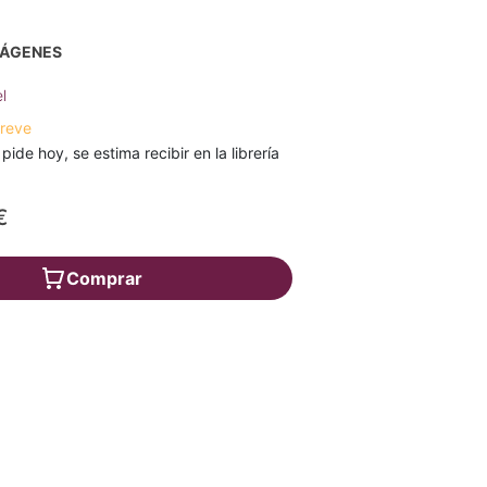
MÁGENES
l
breve
 pide hoy, se estima recibir en la librería
€
Comprar