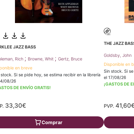
THE JAZZ BAS
RKLEE JAZZ BASS
Goldsby, John
;
;
leman, Rich
Browne, Whit
Gertz, Bruce
Disponible en 
ponible en breve
Sin stock. Si se
 stock. Si se pide hoy, se estima recibir en la librería
el 17/08/26
14/08/26
¡GASTOS DE E
ASTOS DE ENVÍO GRATIS!
33,30€
41,60
P.
PVP.
Comprar