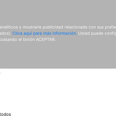
ES
ES
REVISTAS
CDS Y
MATERIAL
analíticos y mostrarle publicidad relacionada con sus prefer
DVDS
COMPLEMENTARIO
tados).
Clica aquí para más información.
Usted puede configu
pulsando el botón ACEPTAR.
s
todos