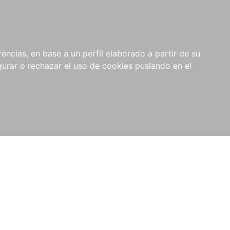
0
NOVEDADES
NOTICIAS
COMPRAS
encias, en base a un perfil elaborado a partir de su
INSTITUCIONALES
rar o rechazar el uso de cookies puslando en el