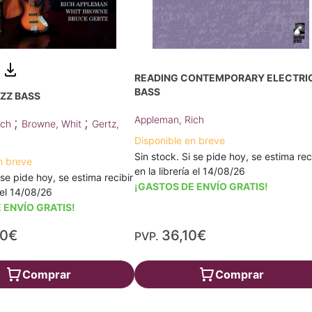
READING CONTEMPORARY ELECTRI
BASS
ZZ BASS
Appleman, Rich
;
;
ich
Browne, Whit
Gertz,
Disponible en breve
Sin stock. Si se pide hoy, se estima rec
n breve
en la librería el 14/08/26
 se pide hoy, se estima recibir
¡GASTOS DE ENVÍO GRATIS!
a el 14/08/26
 ENVÍO GRATIS!
30€
36,10€
PVP.
Comprar
Comprar