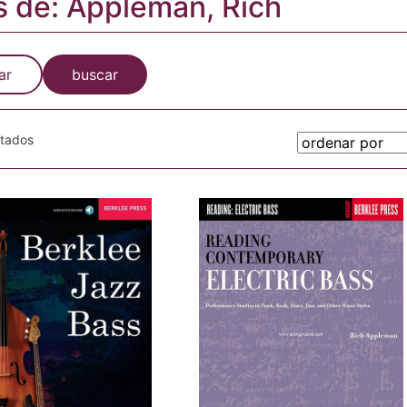
s de: Appleman, Rich
ar
buscar
otados