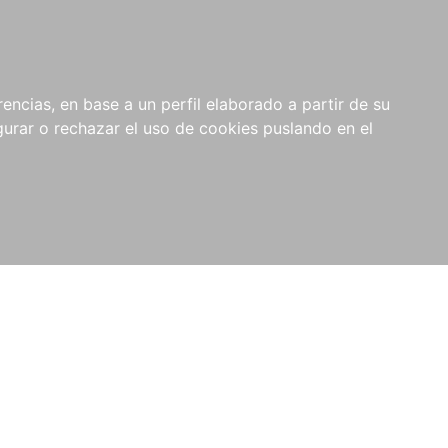
0
NOVEDADES
NOTICIAS
COMPRAS
encias, en base a un perfil elaborado a partir de su
INSTITUCIONALES
rar o rechazar el uso de cookies puslando en el