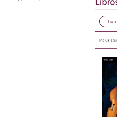
Libro
borr
Incluir ag