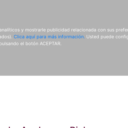
ES
ES
REVISTAS
CDS Y
MATERIAL
analíticos y mostrarle publicidad relacionada con sus prefer
DVDS
COMPLEMENTARIO
tados).
Clica aquí para más información.
Usted puede configu
pulsando el botón ACEPTAR.