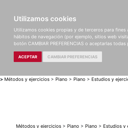
Utilizamos cookies
LIBROS
MÉTODOS Y
PARTITURAS Y EDICION
Utilizamos cookies propias y de terceros para fines 
EJERCICIOS
CRÍTICAS
hábitos de navegación (por ejemplo, sitios web visi
botón CAMBIAR PREFERENCIAS o aceptarlas todas 
ACEPTAR
CAMBIAR PREFERENCIAS
>
Métodos y ejercicios
>
Piano
>
Piano
>
Estudios y ejerc
Métodos y ejercicios
>
Piano
>
Piano
>
Estudios y 