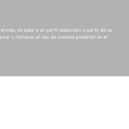
0
NOVEDADES
NOTICIAS
COMPRAS
encias, en base a un perfil elaborado a partir de su
INSTITUCIONALES
rar o rechazar el uso de cookies puslando en el