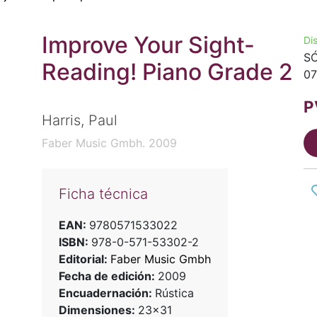
Improve Your Sight-
Di
SÓ
Reading! Piano Grade 2
07
P
Harris, Paul
Faber Music Gmbh. 2009
Ficha técnica
EAN:
9780571533022
ISBN:
978-0-571-53302-2
Editorial:
Faber Music Gmbh
Fecha de edición:
2009
Encuadernación:
Rústica
Dimensiones:
23x31