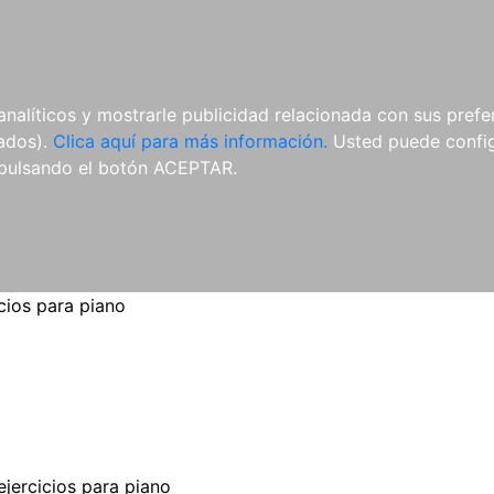
ES
ES
REVISTAS
CDS Y
MATERIAL
analíticos y mostrarle publicidad relacionada con sus prefer
DVDS
COMPLEMENTARIO
tados).
Clica aquí para más información.
Usted puede configu
pulsando el botón ACEPTAR.
icios para piano
ejercicios para piano