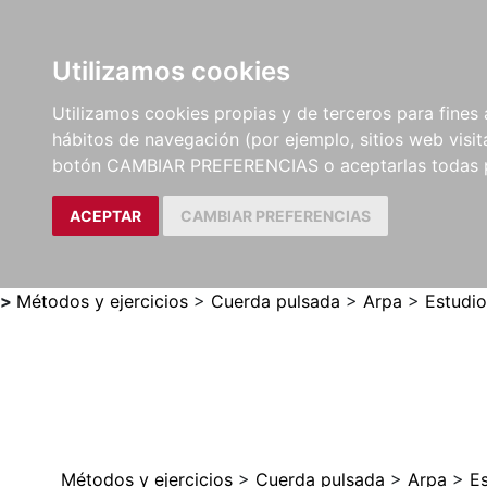
Utilizamos cookies
LIBROS
MÉTODOS Y
PARTITURAS Y EDICION
Utilizamos cookies propias y de terceros para fines 
EJERCICIOS
CRÍTICAS
hábitos de navegación (por ejemplo, sitios web visi
botón CAMBIAR PREFERENCIAS o aceptarlas todas 
ACEPTAR
CAMBIAR PREFERENCIAS
>
Métodos y ejercicios
>
Cuerda pulsada
>
Arpa
>
Estudio
Métodos y ejercicios
>
Cuerda pulsada
>
Arpa
>
Es