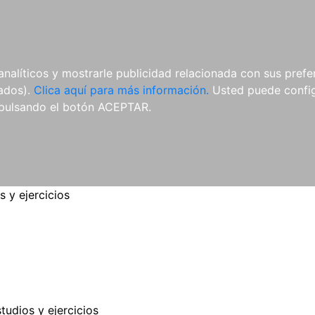
ES
ES
REVISTAS
CDS Y
MATERIAL
analíticos y mostrarle publicidad relacionada con sus prefer
DVDS
COMPLEMENTARIO
tados).
Clica aquí para más información.
Usted puede configu
pulsando el botón ACEPTAR.
s y ejercicios
tudios y ejercicios