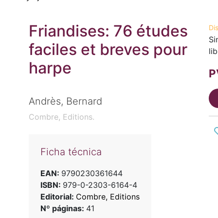
Friandises: 76 études
Di
Si
faciles et breves pour
li
harpe
P
Andrès, Bernard
Combre, Editions.
Ficha técnica
EAN:
9790230361644
ISBN:
979-0-2303-6164-4
Editorial:
Combre, Editions
Nº páginas:
41