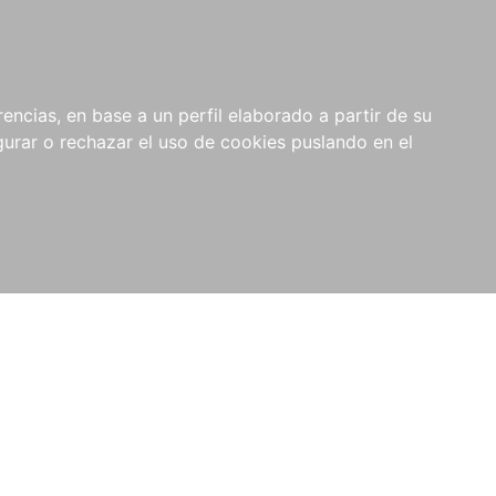
0
NOVEDADES
NOTICIAS
COMPRAS
encias, en base a un perfil elaborado a partir de su
INSTITUCIONALES
rar o rechazar el uso de cookies puslando en el