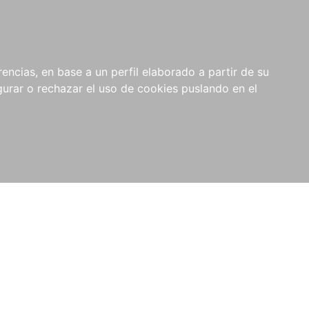
0
NOVEDADES
NOTICIAS
COMPRAS
encias, en base a un perfil elaborado a partir de su
INSTITUCIONALES
rar o rechazar el uso de cookies puslando en el