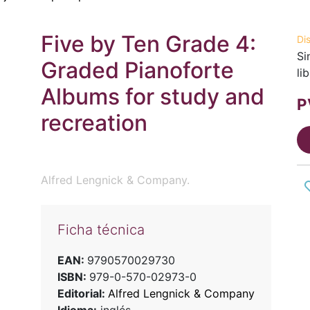
Five by Ten Grade 4:
Di
Si
Graded Pianoforte
li
Albums for study and
P
recreation
Alfred Lengnick & Company.
Ficha técnica
EAN:
9790570029730
ISBN:
979-0-570-02973-0
Editorial:
Alfred Lengnick & Company