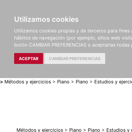
Utilizamos cookies
LIBROS
MÉTODOS Y
PARTITURAS Y EDICION
Utilizamos cookies propias y de terceros para fines 
EJERCICIOS
CRÍTICAS
hábitos de navegación (por ejemplo, sitios web visi
botón CAMBIAR PREFERENCIAS o aceptarlas todas 
ACEPTAR
CAMBIAR PREFERENCIAS
>
Métodos y ejercicios
>
Piano
>
Piano
>
Estudios y ejerc
Métodos y ejercicios
>
Piano
>
Piano
>
Estudios y 