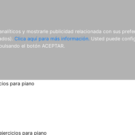
ES
ES
REVISTAS
CDS Y
MATERIAL
analíticos y mostrarle publicidad relacionada con sus prefer
DVDS
COMPLEMENTARIO
tados).
Clica aquí para más información.
Usted puede configu
pulsando el botón ACEPTAR.
icios para piano
ejercicios para piano