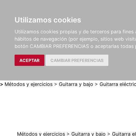
Utilizamos cookies
LIBROS
MÉTODOS Y
PARTITURAS Y EDICION
Utilizamos cookies propias y de terceros para fines 
EJERCICIOS
CRÍTICAS
hábitos de navegación (por ejemplo, sitios web visi
botón CAMBIAR PREFERENCIAS o aceptarlas todas 
ACEPTAR
CAMBIAR PREFERENCIAS
>
Métodos y ejercicios
>
Guitarra y bajo
>
Guitarra eléctri
Métodos y ejercicios
>
Guitarra y bajo
>
Guitarra e