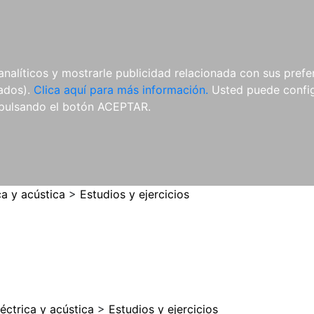
ES
ES
REVISTAS
CDS Y
MATERIAL
analíticos y mostrarle publicidad relacionada con sus prefer
DVDS
COMPLEMENTARIO
tados).
Clica aquí para más información.
Usted puede configu
pulsando el botón ACEPTAR.
ca y acústica
>
Estudios y ejercicios
léctrica y acústica
>
Estudios y ejercicios