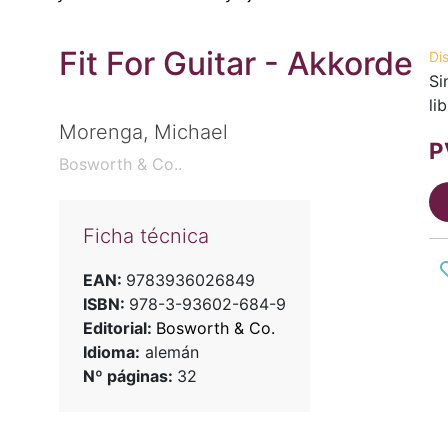
Fit For Guitar - Akkorde
Di
Si
li
Morenga, Michael
P
Bosworth & Co..
Ficha técnica
EAN:
9783936026849
ISBN:
978-3-93602-684-9
Editorial:
Bosworth & Co.
Idioma:
alemán
Nº páginas:
32