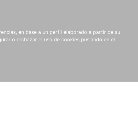
0
NOVEDADES
NOTICIAS
COMPRAS
encias, en base a un perfil elaborado a partir de su
INSTITUCIONALES
rar o rechazar el uso de cookies puslando en el