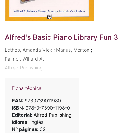
Alfred's Basic Piano Library Fun 3
Lethco, Amanda Vick
;
Manus, Morton
;
Palmer, Willard A.
Alfred Publishing.
Ficha técnica
EAN:
9780739011980
ISBN:
978-0-7390-1198-0
Editorial:
Alfred Publishing
Idioma:
inglés
Nº páginas:
32