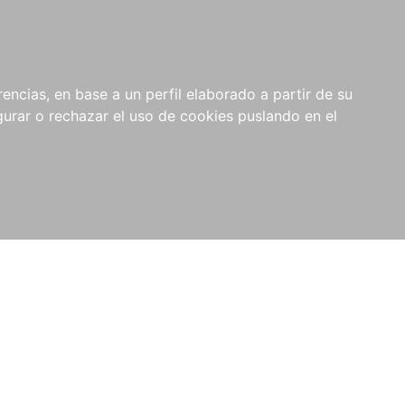
0
NOVEDADES
NOTICIAS
COMPRAS
encias, en base a un perfil elaborado a partir de su
INSTITUCIONALES
rar o rechazar el uso de cookies puslando en el