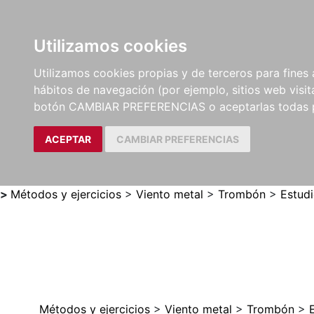
Utilizamos cookies
LIBROS
MÉTODOS Y
PARTITURAS Y EDICION
Utilizamos cookies propias y de terceros para fines 
EJERCICIOS
CRÍTICAS
hábitos de navegación (por ejemplo, sitios web visi
botón CAMBIAR PREFERENCIAS o aceptarlas todas 
ACEPTAR
CAMBIAR PREFERENCIAS
>
Métodos y ejercicios
>
Viento metal
>
Trombón
>
Estudi
Métodos y ejercicios
>
Viento metal
>
Trombón
>