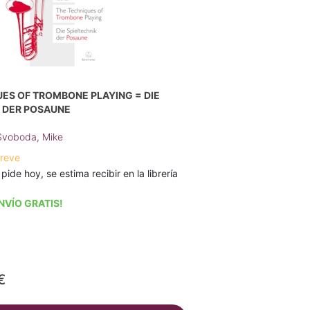
ES OF TROMBONE PLAYING = DIE
K DER POSAUNE
Svoboda, Mike
breve
 pide hoy, se estima recibir en la librería
NVÍO GRATIS!
€