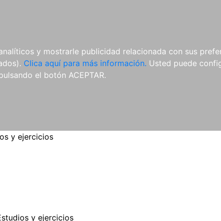
ES
ES
REVISTAS
CDS Y
MATERIAL
analíticos y mostrarle publicidad relacionada con sus prefer
DVDS
COMPLEMENTARIO
tados).
Clica aquí para más información.
Usted puede configu
pulsando el botón ACEPTAR.
os y ejercicios
Estudios y ejercicios