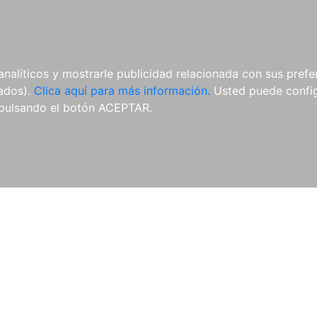
ES
ES
REVISTAS
CDS Y
MATERIAL
analíticos y mostrarle publicidad relacionada con sus prefer
DVDS
COMPLEMENTARIO
tados).
Clica aquí para más información.
Usted puede configu
pulsando el botón ACEPTAR.