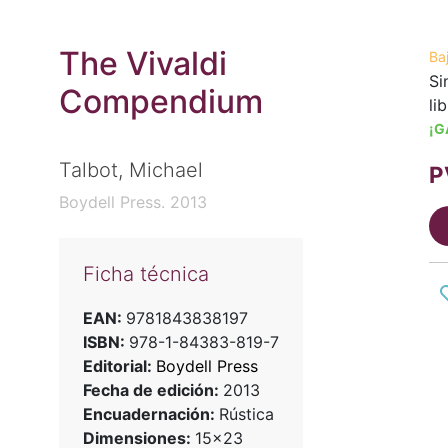
The Vivaldi
Ba
Si
Compendium
li
¡G
Talbot, Michael
P
Boydell Press. 2013
Ficha técnica
EAN:
9781843838197
ISBN:
978-1-84383-819-7
Editorial:
Boydell Press
Fecha de edición:
2013
Encuadernación:
Rústica
Dimensiones:
15x23