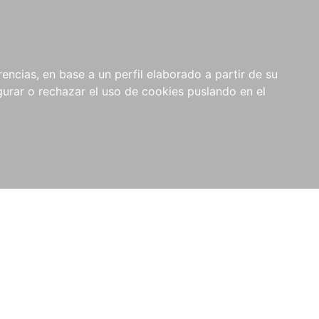
0
NOVEDADES
NOTICIAS
COMPRAS
encias, en base a un perfil elaborado a partir de su
INSTITUCIONALES
rar o rechazar el uso de cookies puslando en el