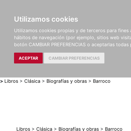
Utilizamos cookies
LIBROS
MÉTODOS Y
PARTITURAS Y EDICION
Utilizamos cookies propias y de terceros para fines 
EJERCICIOS
CRÍTICAS
hábitos de navegación (por ejemplo, sitios web visi
botón CAMBIAR PREFERENCIAS o aceptarlas todas 
ACEPTAR
CAMBIAR PREFERENCIAS
>
Libros
>
Clásica
>
Biografías y obras
>
Barroco
Libros
>
Clásica
>
Biografías y obras
>
Barroco