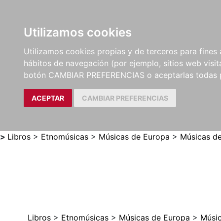
Utilizamos cookies
LIBROS
MÉTODOS Y
PARTITURAS Y EDICION
Utilizamos cookies propias y de terceros para fines 
EJERCICIOS
CRÍTICAS
hábitos de navegación (por ejemplo, sitios web visi
botón CAMBIAR PREFERENCIAS o aceptarlas todas 
ACEPTAR
CAMBIAR PREFERENCIAS
>
Libros
>
Etnomúsicas
>
Músicas de Europa
>
Músicas de
Libros
>
Etnomúsicas
>
Músicas de Europa
>
Músic