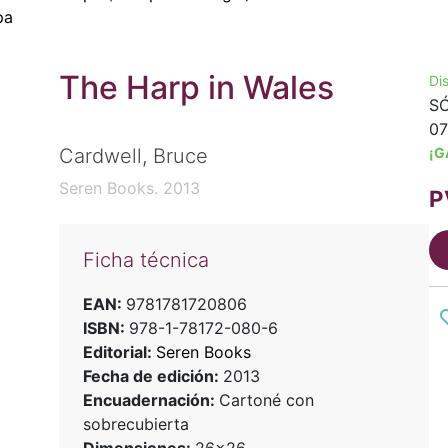
pa
The Harp in Wales
Di
SÓ
07
¡G
Cardwell, Bruce
Seren Books. 2013
P
Ficha técnica
EAN:
9781781720806
ISBN:
978-1-78172-080-6
Editorial:
Seren Books
Fecha de edición:
2013
Encuadernación:
Cartoné con
sobrecubierta