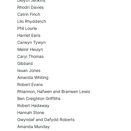
Deiyth Jenkins
Rhodri Davies
Catrin Finch
Llio Rhydderch
Phil Lourie
Harriet Earis
Carwyn Tywyn
Meinir Heuiyn
Caryi Thomas
Gibbard
Ieuan Jones
Amanda Whiting
Robert Evans
Rhiannon, Hafwen and Branwen Lewis
Ben Creighton Griffiths
Robert Hadaway
Hannah Stone
Gwyndaf and Dafydd Roberts
Amanda Munday