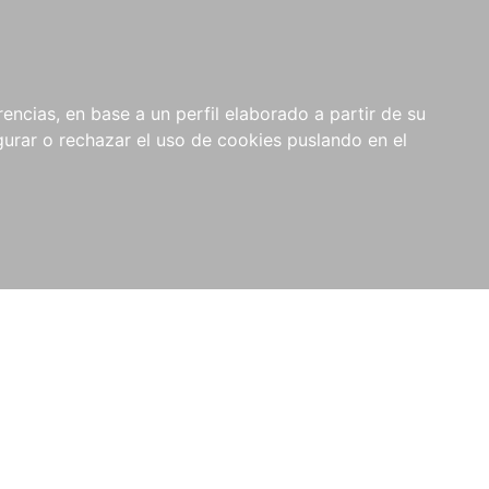
0
NOVEDADES
NOTICIAS
COMPRAS
encias, en base a un perfil elaborado a partir de su
INSTITUCIONALES
rar o rechazar el uso de cookies puslando en el