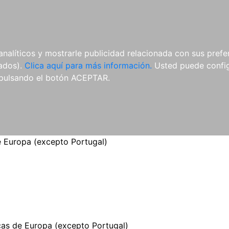
ES
ES
REVISTAS
CDS Y
MATERIAL
analíticos y mostrarle publicidad relacionada con sus prefer
DVDS
COMPLEMENTARIO
tados).
Clica aquí para más información.
Usted puede configu
pulsando el botón ACEPTAR.
 Europa (excepto Portugal)
as de Europa (excepto Portugal)