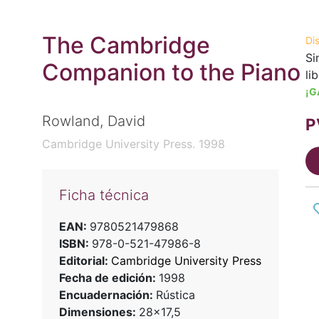
The Cambridge
Di
Si
Companion to the Piano
li
¡G
Rowland, David
P
Cambridge University Press. 1998
Ficha técnica
EAN:
9780521479868
ISBN:
978-0-521-47986-8
Editorial:
Cambridge University Press
Fecha de edición:
1998
Encuadernación:
Rústica
Dimensiones:
28x17,5