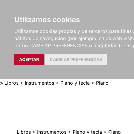
Utilizamos cookies
LIBROS
MÉTODOS Y
PARTITURAS Y EDICION
Utilizamos cookies propias y de terceros para fines 
EJERCICIOS
CRÍTICAS
hábitos de navegación (por ejemplo, sitios web visi
botón CAMBIAR PREFERENCIAS o aceptarlas todas 
ACEPTAR
CAMBIAR PREFERENCIAS
>
Libros
>
Instrumentos
>
Piano y tecla
>
Piano
Libros
>
Instrumentos
>
Piano y tecla
>
Piano