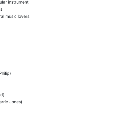
ular instrument
rs
ral music lovers
hilip)
nd)
arrie Jones)