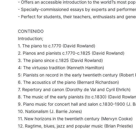
- Offers an accessible introduction to the world?s most pop
- Specially-commissioned essays by experts and performe
- Perfect for students, their teachers, enthusiasts and gene
CONTENIDO
Introduction;
1. The piano to c.1770 (David Rowland)
2. Pianos and pianists c.1770-c.1825 (David Rowland)
3. The piano since c.1825 (David Rowland)
4: The virtuoso tradition (Kenneth Hamilton)
5: Pianists on record in the early twentieth century (Robert P
6. The acoustics of the piano (Bernard Richardson)
7. Repertory and canon (Dorothy de Val and Cyril Ehrlich)
8. The music of the early pianists (to c.1830) (David Rowla
9. Piano music for concert hall and salon c.1830-1900 (J. B
10. Nationalism (J. Barrie Jones)
11. New horizons in the twentieth century (Mervyn Cooke)
12. Ragtime, blues, jazz and popular music (Brian Priestle)