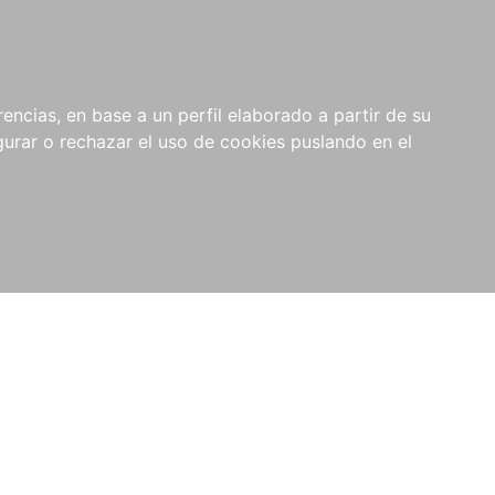
0
NOVEDADES
NOTICIAS
COMPRAS
encias, en base a un perfil elaborado a partir de su
INSTITUCIONALES
rar o rechazar el uso de cookies puslando en el