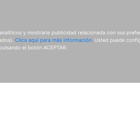
ES
ES
REVISTAS
CDS Y
MATERIAL
analíticos y mostrarle publicidad relacionada con sus prefer
DVDS
COMPLEMENTARIO
tados).
Clica aquí para más información.
Usted puede configu
pulsando el botón ACEPTAR.