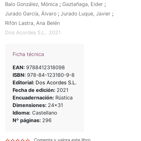
Balo González, Mónica
;
Gaztañaga, Eider
;
Jurado García, Álvaro
;
Jurado Luque, Javier
;
Rifón Lastra, Ana Belén
Dos Acordes S.L.. 2021
Ficha técnica
EAN:
9788412318098
ISBN:
978-84-123180-9-8
Editorial:
Dos Acordes S.L.
Fecha de edición:
2021
Encuadernación:
Rústica
Dimensiones:
24x31
Idioma:
Castellano
Nº páginas:
296
Comenta y valora este libro