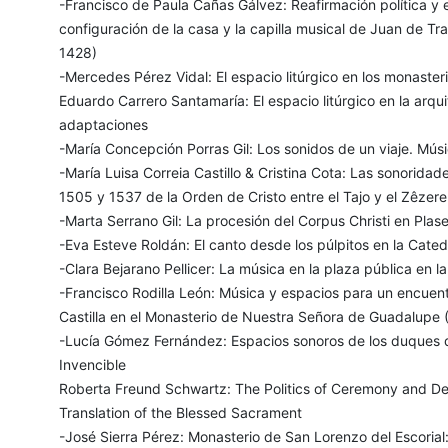
-Francisco de Paula Cañas Gálvez: Reafirmación política y e
configuración de la casa y la capilla musical de Juan de T
1428)
-Mercedes Pérez Vidal: El espacio litúrgico en los monasteri
Eduardo Carrero Santamaría: El espacio litúrgico en la arqu
adaptaciones
-María Concepción Porras Gil: Los sonidos de un viaje. Músi
-María Luisa Correia Castillo & Cristina Cota: Las sonoridade
1505 y 1537 de la Orden de Cristo entre el Tajo y el Zêzere
-Marta Serrano Gil: La procesión del Corpus Christi en Plase
-Eva Esteve Roldán: El canto desde los púlpitos en la Cate
-Clara Bejarano Pellicer: La música en la plaza pública en 
-Francisco Rodilla León: Música y espacios para un encuentro
Castilla en el Monasterio de Nuestra Señora de Guadalupe
-Lucía Gómez Fernández: Espacios sonoros de los duques d
Invencible
Roberta Freund Schwartz: The Politics of Ceremony and De
Translation of the Blessed Sacrament
-José Sierra Pérez: Monasterio de San Lorenzo del Escorial