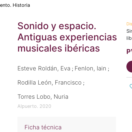
ento. Historia
Sonido y espacio.
Di
Si
Antiguas experiencias
li
musicales ibéricas
P
Esteve Roldán, Eva
Fenlon, Iain
;
;
Rodilla León, Francisco
;
Torres Lobo, Nuria
Alpuerto. 2020
Ficha técnica