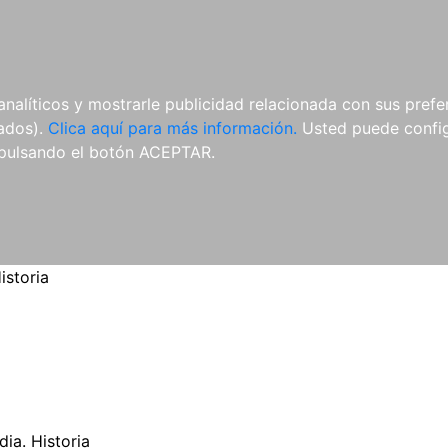
ES
ES
REVISTAS
CDS Y
MATERIAL
analíticos y mostrarle publicidad relacionada con sus prefer
DVDS
COMPLEMENTARIO
tados).
Clica aquí para más información.
Usted puede configu
pulsando el botón ACEPTAR.
istoria
ia. Historia