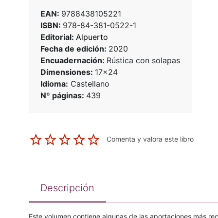
EAN:
9788438105221
ISBN:
978-84-381-0522-1
Editorial:
Alpuerto
Fecha de edición:
2020
Encuadernación:
Rústica con solapas
Dimensiones:
17x24
Idioma:
Castellano
Nº páginas:
439
Comenta y valora este libro
Descripción
Este volumen contiene algunas de las aportaciones más reci