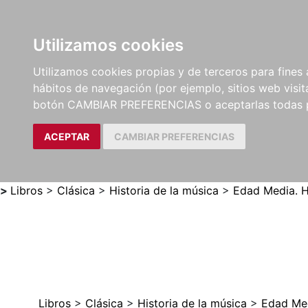
Utilizamos cookies
LIBROS
MÉTODOS Y
PARTITURAS Y EDICION
Utilizamos cookies propias y de terceros para fines 
EJERCICIOS
CRÍTICAS
hábitos de navegación (por ejemplo, sitios web visi
botón CAMBIAR PREFERENCIAS o aceptarlas todas 
ACEPTAR
CAMBIAR PREFERENCIAS
>
Libros
>
Clásica
>
Historia de la música
>
Edad Media. H
Libros
>
Clásica
>
Historia de la música
>
Edad Med