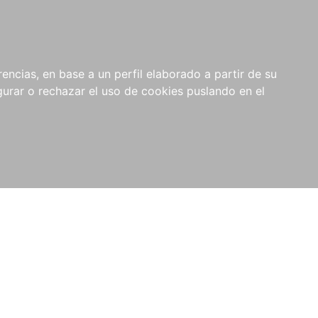
0
NOVEDADES
NOTICIAS
COMPRAS
encias, en base a un perfil elaborado a partir de su
INSTITUCIONALES
rar o rechazar el uso de cookies puslando en el