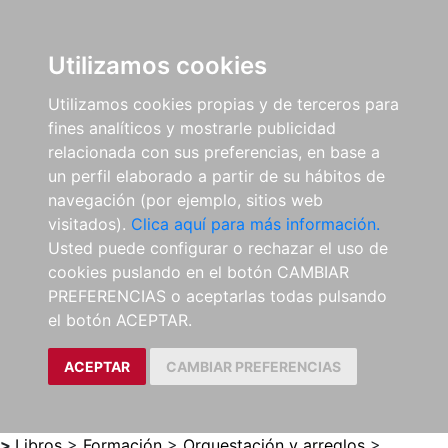
0
ES
Utilizamos cookies
Utilizamos cookies propias y de terceros para
fines analíticos y mostrarle publicidad
relacionada con sus preferencias, en base a
un perfil elaborado a partir de su hábitos de
navegación (por ejemplo, sitios web
visitados).
Clica aquí para más información.
Usted puede configurar o rechazar el uso de
cookies puslando en el botón CAMBIAR
PREFERENCIAS o aceptarlas todas pulsando
el botón ACEPTAR.
ACEPTAR
CAMBIAR PREFERENCIAS
>
Libros
>
Formación
>
Orquestación y arreglos
>