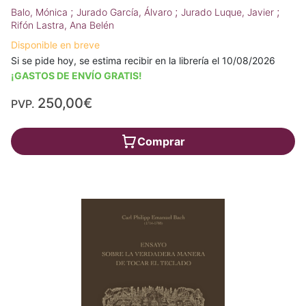
;
;
;
Balo, Mónica
Jurado García, Álvaro
Jurado Luque, Javier
Rifón Lastra, Ana Belén
Disponible en breve
Si se pide hoy, se estima recibir en la librería el 10/08/2026
¡GASTOS DE ENVÍO GRATIS!
250,00€
PVP.
Comprar