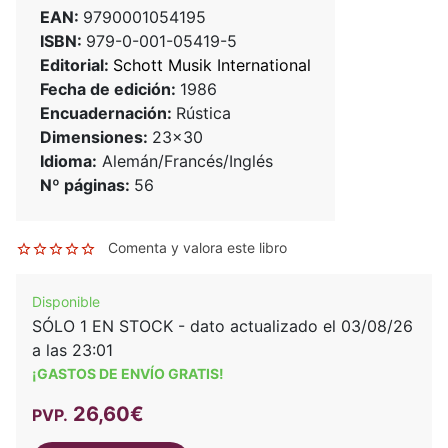
EAN:
9790001054195
ISBN:
979-0-001-05419-5
Editorial:
Schott Musik International
Fecha de edición:
1986
Encuadernación:
Rústica
Dimensiones:
23x30
Idioma:
Alemán/Francés/Inglés
Nº páginas:
56
Comenta y valora este libro
Disponible
SÓLO 1 EN STOCK - dato actualizado el 03/08/26
a las 23:01
¡GASTOS DE ENVÍO GRATIS!
26,60€
PVP.