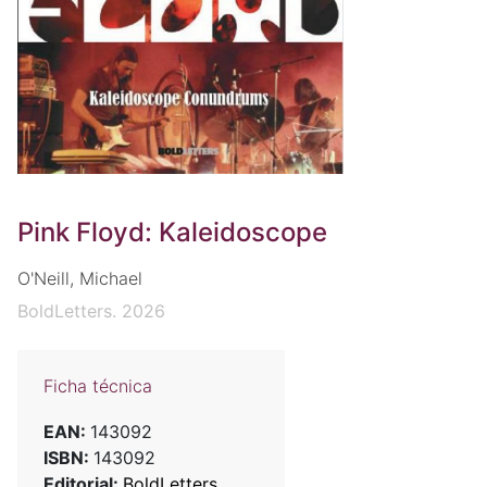
Pink Floyd: Kaleidoscope
O'Neill, Michael
BoldLetters. 2026
Ficha técnica
EAN:
143092
ISBN:
143092
Editorial:
BoldLetters