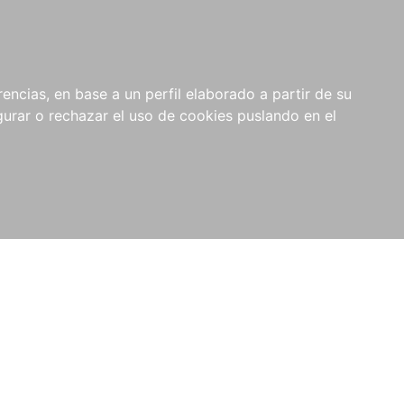
0
NOVEDADES
NOTICIAS
COMPRAS
encias, en base a un perfil elaborado a partir de su
INSTITUCIONALES
rar o rechazar el uso de cookies puslando en el