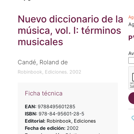
Nuevo diccionario de la
Ag
Ag
música, vol. I: términos
P
musicales
Av
Candé, Roland de
Robinbook, Ediciones. 2002
Ficha técnica
EAN:
9788495601285
ISBN:
978-84-95601-28-5
Editorial:
Robinbook, Ediciones
Fecha de edición:
2002