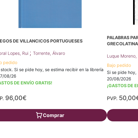
PALABRAS PAR
IEGOS DE VILLANCICOS PORTUGUESES
GRECOLATINA
;
ral Lopes, Rui
Torrente, Álvaro
Luque Moreno,
o pedido
Bajo pedido
 stock. Si se pide hoy, se estima recibir en la librería
Si se pide hoy, 
17/08/26
20/08/2026
ASTOS DE ENVÍO GRATIS!
¡GASTOS DE E
96,00€
50,00
P.
PVP.
Comprar