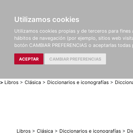
Utilizamos cookies
LIBROS
MÉTODOS Y
PARTITURAS Y EDICION
Utilizamos cookies propias y de terceros para fines 
EJERCICIOS
CRÍTICAS
hábitos de navegación (por ejemplo, sitios web visi
botón CAMBIAR PREFERENCIAS o aceptarlas todas 
ACEPTAR
CAMBIAR PREFERENCIAS
>
Libros
>
Clásica
>
Diccionarios e iconografías
>
Diccion
Libros
>
Clásica
>
Diccionarios e iconografías
>
Di