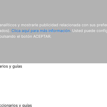
ES
ES
REVISTAS
CDS Y
MATERIAL
analíticos y mostrarle publicidad relacionada con sus prefer
DVDS
COMPLEMENTARIO
tados).
Clica aquí para más información.
Usted puede configu
pulsando el botón ACEPTAR.
arios y guías
ccionarios y guías