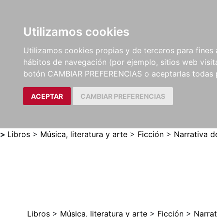
Utilizamos cookies
LIBROS
MÉTODOS Y
PARTITURAS Y EDICION
Utilizamos cookies propias y de terceros para fines 
EJERCICIOS
CRÍTICAS
hábitos de navegación (por ejemplo, sitios web visi
botón CAMBIAR PREFERENCIAS o aceptarlas todas 
ACEPTAR
CAMBIAR PREFERENCIAS
>
Libros
>
Música, literatura y arte
>
Ficción
>
Narrativa d
Libros
>
Música, literatura y arte
>
Ficción
>
Narrat