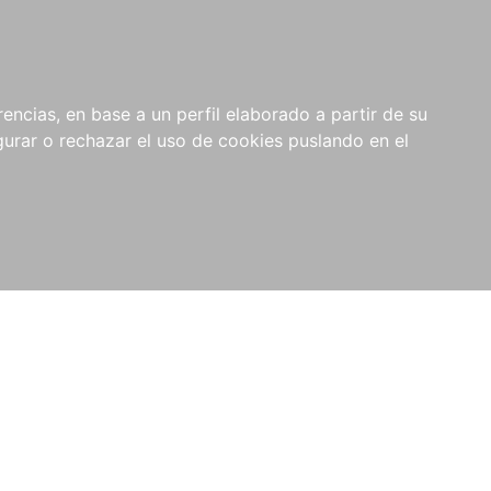
0
NOVEDADES
NOTICIAS
COMPRAS
encias, en base a un perfil elaborado a partir de su
INSTITUCIONALES
rar o rechazar el uso de cookies puslando en el