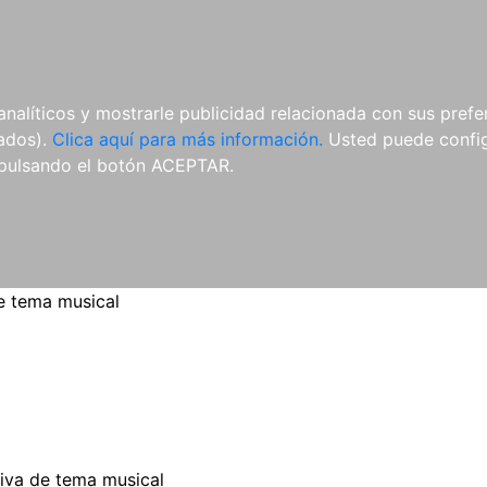
ES
ES
REVISTAS
CDS Y
MATERIAL
analíticos y mostrarle publicidad relacionada con sus prefer
DVDS
COMPLEMENTARIO
tados).
Clica aquí para más información.
Usted puede configu
pulsando el botón ACEPTAR.
e tema musical
iva de tema musical