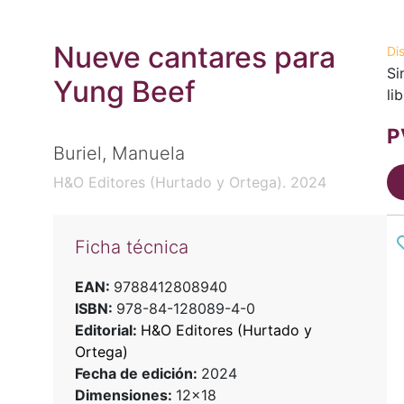
Nueve cantares para
Di
Si
Yung Beef
li
P
Buriel, Manuela
H&O Editores (Hurtado y Ortega). 2024
Ficha técnica
EAN:
9788412808940
ISBN:
978-84-128089-4-0
Editorial:
H&O Editores (Hurtado y
Ortega)
Fecha de edición:
2024
Dimensiones:
12x18