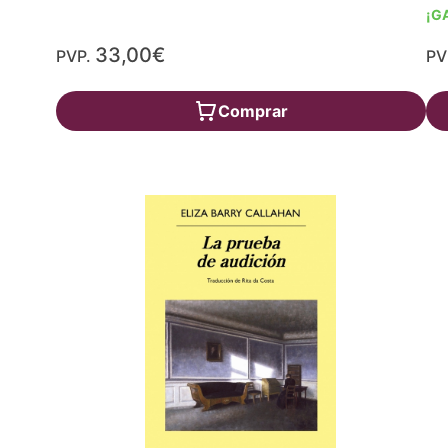
¡G
33,00€
PVP.
PV
Comprar