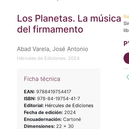
Los Planetas. La música
Ba
Si
del firmamento
li
P
Abad Varela, José Antonio
Hércules de Ediciones. 2024
Ficha técnica
EAN:
9788419754417
ISBN:
978-84-19754-41-7
Editorial:
Hércules de Ediciones
Fecha de edición:
2024
Encuadernación:
Cartoné
Dimensiones:
22 x 30