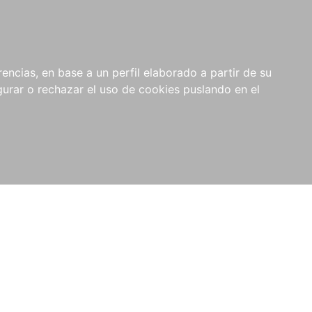
0
NOVEDADES
NOTICIAS
COMPRAS
encias, en base a un perfil elaborado a partir de su
INSTITUCIONALES
rar o rechazar el uso de cookies puslando en el