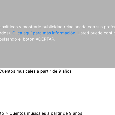
ES
ES
REVISTAS
CDS Y
MATERIAL
analíticos y mostrarle publicidad relacionada con sus prefer
DVDS
COMPLEMENTARIO
tados).
Clica aquí para más información.
Usted puede configu
pulsando el botón ACEPTAR.
Cuentos musicales a partir de 9 años
to
>
Cuentos musicales a partir de 9 años