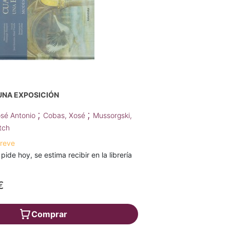
UNA EXPOSICIÓN
;
;
osé Antonio
Cobas, Xosé
Mussorgski,
tch
breve
 pide hoy, se estima recibir en la librería
€
Comprar