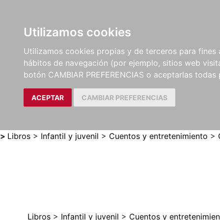
Utilizamos cookies
LIBROS
MÉTODOS Y
PARTITURAS Y EDICION
Utilizamos cookies propias y de terceros para fines 
EJERCICIOS
CRÍTICAS
hábitos de navegación (por ejemplo, sitios web visi
botón CAMBIAR PREFERENCIAS o aceptarlas todas 
ACEPTAR
CAMBIAR PREFERENCIAS
>
Libros
>
Infantil y juvenil
>
Cuentos y entretenimiento
>
Libros
>
Infantil y juvenil
>
Cuentos y entretenimien